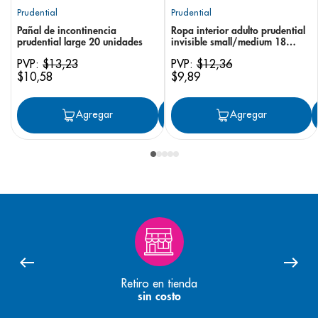
Prudential
Prudential
Pañal de incontinencia
Ropa interior adulto prudential
prudential large 20 unidades
invisible small/medium 18
unidades
PVP:
$
13
,
23
PVP:
$
12
,
36
$
10
,
58
$
9
,
89
Agregar
Agregar
Agregar
Retiro en tienda
sin costo