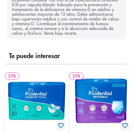
DEBLAX® contiene 100 000 UI de colecalciferol (vitamina 
D3) por cápsula blanda. Indicado para la prevención y 
8
.
panolini
tratamiento de la deficiencia de vitamina D en adultos y 
adolescentes mayores de 12 años. Debe administrarse 
9
.
pediasure
bajo supervisión médica y con control de niveles de calcio 
y vitamina D. Contribuye al mantenimiento de huesos 
10
.
desodorante
sanos, al sistema inmune y a la absorción adecuada de 
calcio y fósforo. Venta bajo receta.
Te puede interesar
20
%
20
%