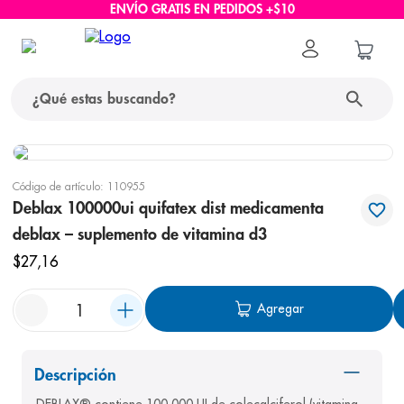
ENVÍO GRATIS EN PEDIDOS +$10
¿Qué estas buscando?
términos más buscados
Código de artículo
:
110955
1
.
protector solar
Deblax 100000ui quifatex dist medicamenta
deblax – suplemento de vitamina d3
2
.
pañales
$
27
,
16
3
.
eucerin
4
.
cerave
Agregar
5
.
nivea
6
.
shampoo
Descripción
7
.
bioderma