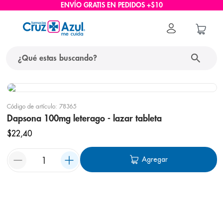
ENVÍO GRATIS EN PEDIDOS +$10
Código de artículo
:
78365
Dapsona 100mg leterago - lazar tableta
$
22
,
40
Agregar