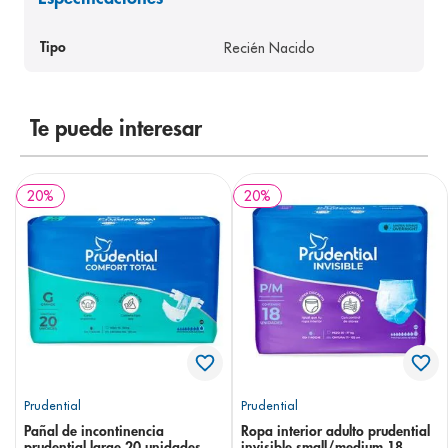
8
.
pediasure
Recién Nacido
Tipo
9
.
panolini
10
.
prueba embarazo
Te puede interesar
20
%
20
%
Prudential
Prudential
Pañal de incontinencia
Ropa interior adulto prudential
prudential large 20 unidades
invisible small/medium 18