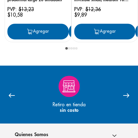
unidades
PVP:
$
13
,
23
PVP:
$
12
,
36
$
10
,
58
$
9
,
89
Agregar
Agregar
Agregar
Retiro en tienda
sin costo
Quienes Somos