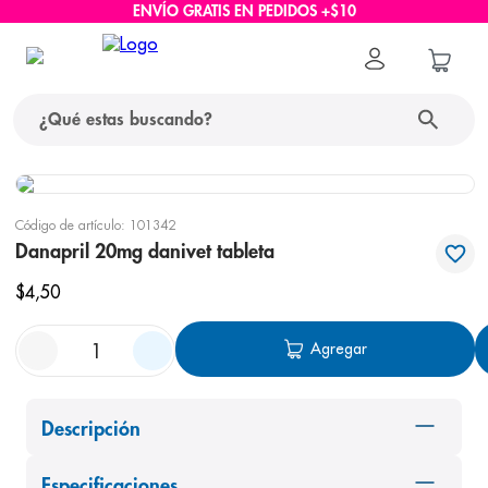
ENVÍO GRATIS EN PEDIDOS +$10
¿Qué estas buscando?
términos más buscados
Código de artículo
:
101342
1
.
protector solar
Danapril 20mg danivet tableta
2
.
pañales
$
4
,
50
3
.
eucerin
Agregar
4
.
cerave
5
.
nivea
Descripción
6
.
bioderma
7
.
shampoo
Especificaciones