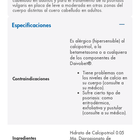
cabelludo en adultos y para el tratamiento de la psoriasis 
vulgaris en placa de leve a moderada en otras zonas del 
8
.
desodorante
cuerpo distintas al cuero cabelludo en adultos.
9
.
pediasure
Especificaciones
10
.
panolini
Es alérgico (hipersensible) al
calcipotriol, a la
betametasona o a cualquiera
de los componentes de
Daivobet®.
Tiene problemas con
los niveles de calcio en
Contraindicaciones
su cuerpo (consulte a
su médico).
Sufre cierto tipo de
psoriasis: como
eritrodérmica,
exfoliativa y pustular
(consulte a su médico).
Hidrato de Calcipotriol 0.05
Mg, Dipropionato de
Ingredientes