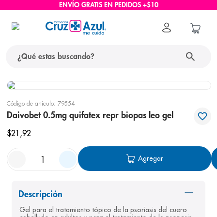
ENVÍO GRATIS EN PEDIDOS +$10
¿Qué estas buscando?
términos más buscados
Código de artículo
:
79554
1
.
protector solar
Daivobet 0.5mg quifatex repr biopas leo gel
2
.
pañales
$
21
,
92
3
.
eucerin
Agregar
4
.
cerave
5
.
nivea
6
.
bioderma
Descripción
Gel para el tratamiento tópico de la psoriasis del cuero 
7
.
shampoo