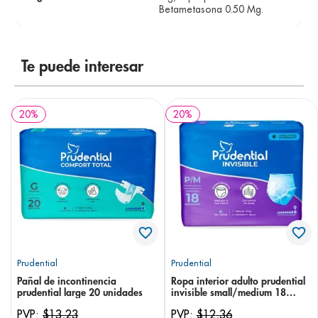
Betametasona 0.50 Mg.
Te puede interesar
20
%
20
%
Prudential
Prudential
Pañal de incontinencia
Ropa interior adulto prudential
prudential large 20 unidades
invisible small/medium 18
unidades
PVP:
$
13
,
23
PVP:
$
12
,
36