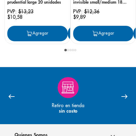
prudential large 20 unidades
invisible small/medium 18
unidades
PVP:
$
13
,
23
PVP:
$
12
,
36
$
10
,
58
$
9
,
89
Agregar
Agregar
Agregar
Retiro en tienda
sin costo
Quienes Somos