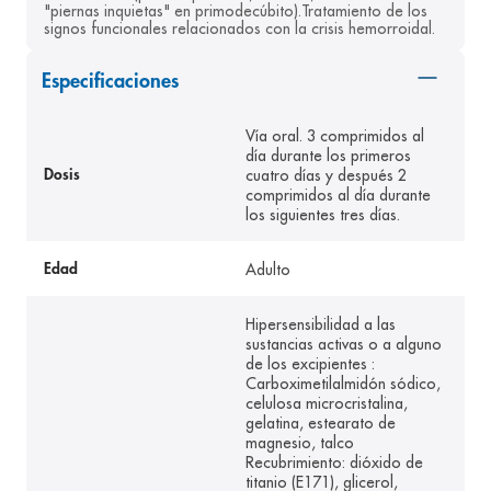
"piernas inquietas" en primodecúbito).Tratamiento de los 
8
.
pediasure
signos funcionales relacionados con la crisis hemorroidal.
9
.
panolini
Especificaciones
10
.
prueba embarazo
Vía oral. 3 comprimidos al
día durante los primeros
cuatro días y después 2
Dosis
comprimidos al día durante
los siguientes tres días.
Adulto
Edad
Hipersensibilidad a las
sustancias activas o a alguno
de los excipientes :
Carboximetilalmidón sódico,
celulosa microcristalina,
gelatina, estearato de
magnesio, talco
Recubrimiento: dióxido de
titanio (E171), glicerol,