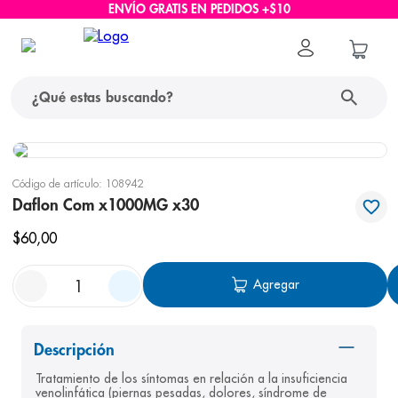
ENVÍO GRATIS EN PEDIDOS +$10
¿Qué estas buscando?
términos más buscados
Código de artículo
:
108942
1
.
protector solar
Daflon Com x1000MG x30
2
.
pañales
$
60
,
00
3
.
eucerin
Agregar
4
.
cerave
5
.
nivea
Descripción
6
.
bioderma
Tratamiento de los síntomas en relación a la insuficiencia 
7
.
shampoo
venolinfática (piernas pesadas, dolores, síndrome de 