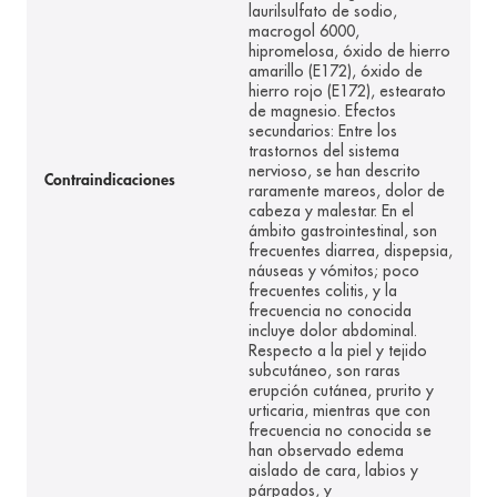
laurilsulfato de sodio,
macrogol 6000,
hipromelosa, óxido de hierro
amarillo (E172), óxido de
hierro rojo (E172), estearato
de magnesio. Efectos
secundarios: Entre los
trastornos del sistema
nervioso, se han descrito
Contraindicaciones
raramente mareos, dolor de
cabeza y malestar. En el
ámbito gastrointestinal, son
frecuentes diarrea, dispepsia,
náuseas y vómitos; poco
frecuentes colitis, y la
frecuencia no conocida
incluye dolor abdominal.
Respecto a la piel y tejido
subcutáneo, son raras
erupción cutánea, prurito y
urticaria, mientras que con
frecuencia no conocida se
han observado edema
aislado de cara, labios y
párpados, y