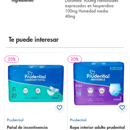
Diosmina: 900mg Flavonoides
Ingredientes
expresados en hesperidina:
100mg Humedad media:
40mg
Te puede interesar
20
%
20
%
Prudential
Prudential
Pañal de incontinencia
Ropa interior adulto prudential