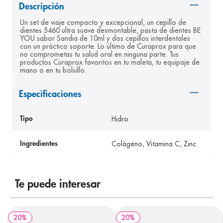
Descripción
8
.
panolini
Un set de viaje compacto y excepcional, un cepillo de 
9
.
pediasure
dientes 5460 ultra suave desmontable, pasta de dientes BE 
YOU sabor Sandia de 10ml y dos cepillos interdentales 
10
.
prueba embarazo
con un práctico soporte. Lo último de Curaprox para que 
no comprometas tu salud oral en ninguna parte. Tus 
productos Curaprox favoritos en tu maleta, tu equipaje de 
mano o en tu bolsillo.
Especificaciones
Hidro
Tipo
Colágeno, Vitamina C, Zinc.
Ingredientes
Te puede interesar
20
%
20
%