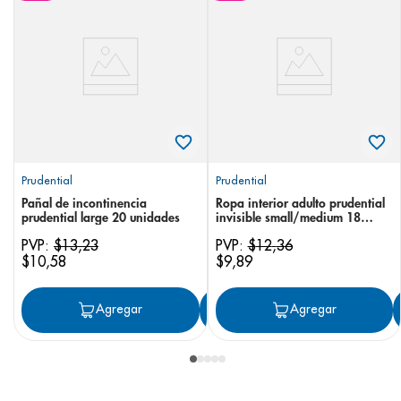
Prudential
Prudential
Pañal de incontinencia
Ropa interior adulto prudential
prudential large 20 unidades
invisible small/medium 18
unidades
PVP:
$
13
,
23
PVP:
$
12
,
36
$
10
,
58
$
9
,
89
Agregar
Agregar
Agregar