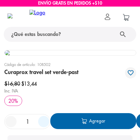
ENVÍO GRATIS EN PEDIDOS +$10
¿Qué estas buscando?
términos más buscados
Código de artículo
:
108502
1
.
protector solar
Curaprox travel set verde-past
2
.
pañales
$
16
,
80
$
13
,
44
Inc. IVA
3
.
eucerin
20
%
4
.
cerave
5
.
nivea
Agregar
6
.
shampoo
7
.
bioderma