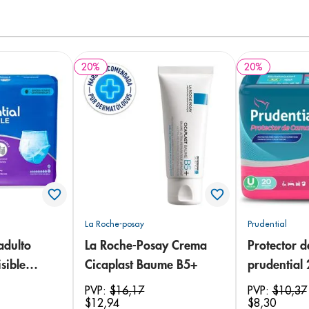
20
%
20
%
La Roche-posay
Prudential
adulto
La Roche-Posay Crema
Protector 
sible
Cicaplast Baume B5+
prudential
 18
PVP:
$
16
,
17
PVP:
$
10
,
37
$
12
,
94
$
8
,
30