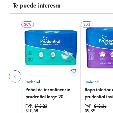
Te puede interesar
20
%
20
%
Prudential
Prudential
Pañal de incontinencia
Ropa interior 
prudential large 20
prudential invi
unidades
small/medium
PVP:
$
13
,
23
PVP:
$
12
,
36
$
10
,
58
$
9
,
89
unidades