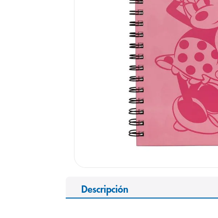
9
.
pediasure
10
.
panolini
Descripción