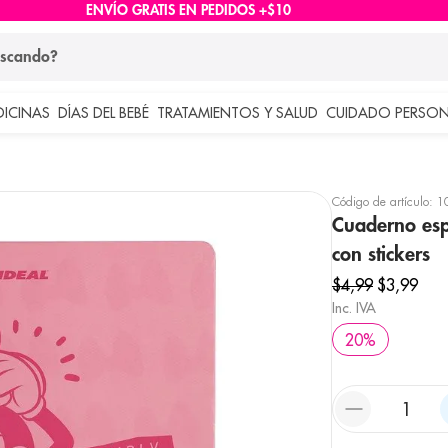
ENVÍO GRATIS EN PEDIDOS +$10
ndo?
DICINAS
DÍAS DEL BEBÉ
TRATAMIENTOS Y SALUD
CUIDADO PERSON
 más buscados
lar
Código de artículo
:
1
Cuaderno esp
con stickers
$
4
,
99
$
3
,
99
Inc. IVA
20
%
e