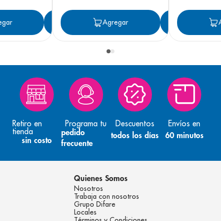
egar
Agregar
Agregar
Agreg
Retiro en
Programa tu
Descuentos
Envíos en
tienda
pedido
todos los días
60 minutos
sin costo
frecuente
Quienes Somos
Nosotros
Trabaja con nosotros
Grupo Difare
Locales
Términos y Condiciones