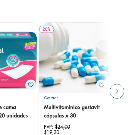
20
%
Gestavit
de cama
Multivitaminico gestavit
 20 unidades
cápsulas x 30
PVP:
$
24
,
00
$
19
,
20