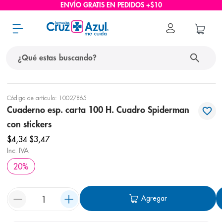
ENVÍO GRATIS EN PEDIDOS +$10
¿Qué estas buscando?
términos más buscados
Código de artículo
:
10027865
Cuaderno esp. carta 100 H. Cuadro Spiderman
1
.
protector solar
con stickers
2
.
pañales
$
4
,
34
$
3
,
47
3
.
eucerin
Inc. IVA
4
.
cerave
20
%
5
.
nivea
Agregar
6
.
shampoo
7
.
bioderma