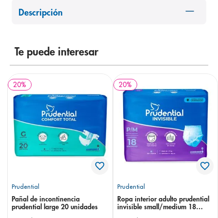
8
.
pediasure
Descripción
9
.
panolini
10
.
prueba embarazo
Te puede interesar
20
%
20
%
Prudential
Prudential
Pañal de incontinencia
Ropa interior adulto prudential
prudential large 20 unidades
invisible small/medium 18
unidades