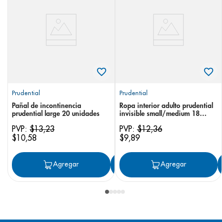
Prudential
Prudential
Pañal de incontinencia
Ropa interior adulto prudential
prudential large 20 unidades
invisible small/medium 18
unidades
PVP:
$
13
,
23
PVP:
$
12
,
36
$
10
,
58
$
9
,
89
Agregar
Agregar
Agregar