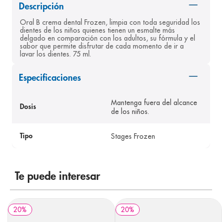
Descripción
8
.
panolini
Oral B crema dental Frozen, limpia con toda seguridad los 
9
.
pediasure
dientes de los niños quienes tienen un esmalte más 
delgado en comparación con los adultos, su fórmula y el 
10
.
prueba embarazo
sabor que permite disfrutar de cada momento de ir a 
lavar los dientes. 75 ml.
Especificaciones
Mantenga fuera del alcance
Dosis
de los niños.
Stages Frozen
Tipo
Te puede interesar
20
%
20
%