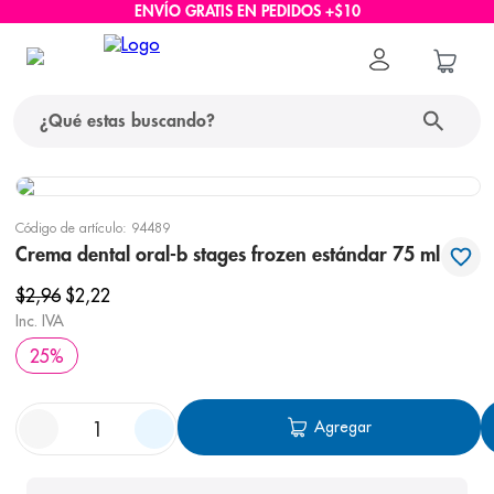
ENVÍO GRATIS EN PEDIDOS +$10
¿Qué estas buscando?
términos más buscados
Código de artículo
:
94489
1
.
protector solar
Crema dental oral-b stages frozen estándar 75 ml
2
.
pañales
$
2
,
96
$
2
,
22
Inc. IVA
3
.
eucerin
25
%
4
.
cerave
5
.
nivea
Agregar
6
.
shampoo
7
.
bioderma