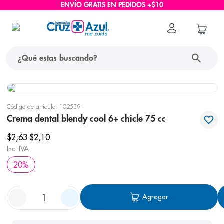
ENVÍO GRATIS EN PEDIDOS +$10
¿Qué estas buscando?
términos más buscados
Código de artículo
:
102539
1
.
protector solar
Crema dental blendy cool 6+ chicle 75 cc
2
.
pañales
$
2
,
63
$
2
,
10
3
.
eucerin
Inc. IVA
20
%
4
.
cerave
5
.
nivea
Agregar
6
.
bioderma
7
.
shampoo