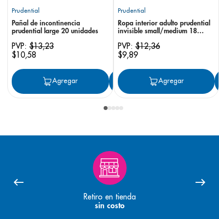
Prudential
Prudential
Pañal de incontinencia
Ropa interior adulto prudential
prudential large 20 unidades
invisible small/medium 18
unidades
PVP:
$
13
,
23
PVP:
$
12
,
36
$
10
,
58
$
9
,
89
Agregar
Agregar
Agregar
Retiro en tienda
sin costo