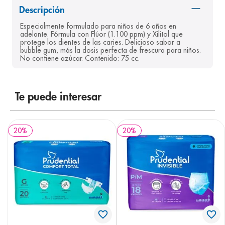
Descripción
8
.
desodorante
Especialmente formulado para niños de 6 años en 
9
.
pediasure
adelante. Fórmula con Flúor (1.100 ppm) y Xilitol que 
protege los dientes de las caries. Delicioso sabor a 
10
.
panolini
bubble gum, más la dosis perfecta de frescura para niños. 
No contiene azúcar. Contenido: 75 cc.
Te puede interesar
20
%
20
%