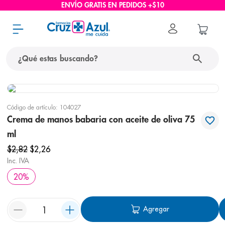
ENVÍO GRATIS EN PEDIDOS +$10
¿Qué estas buscando?
términos más buscados
Código de artículo
:
104027
1
.
protector solar
Crema de manos babaria con aceite de oliva 75
2
.
pañales
ml
3
.
eucerin
$
2
,
82
$
2
,
26
Inc. IVA
4
.
cerave
20
%
5
.
nivea
6
.
bioderma
Agregar
7
.
shampoo