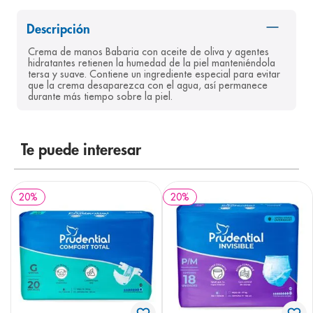
8
.
desodorante
Descripción
9
.
pediasure
Crema de manos Babaria con aceite de oliva y agentes 
hidratantes retienen la humedad de la piel manteniéndola 
10
.
panolini
tersa y suave. Contiene un ingrediente especial para evitar 
que la crema desaparezca con el agua, así permanece 
durante más tiempo sobre la piel.
Te puede interesar
20
%
20
%