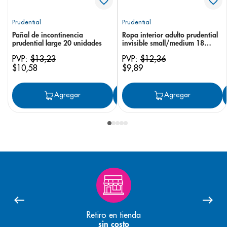
Prudential
Prudential
Pañal de incontinencia
Ropa interior adulto prudential
prudential large 20 unidades
invisible small/medium 18
unidades
PVP:
$
13
,
23
PVP:
$
12
,
36
$
10
,
58
$
9
,
89
Agregar
Agregar
Agregar
Retiro en tienda
sin costo