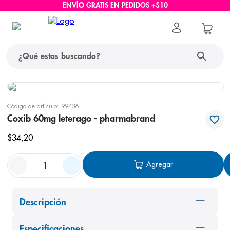
ENVÍO GRATIS EN PEDIDOS +$10
¿Qué estas buscando?
términos más buscados
Código de artículo
:
99436
1
.
protector solar
Coxib 60mg leterago - pharmabrand
2
.
pañales
$
34
,
20
3
.
eucerin
Agregar
4
.
cerave
5
.
nivea
Descripción
6
.
shampoo
7
.
bioderma
Especificaciones