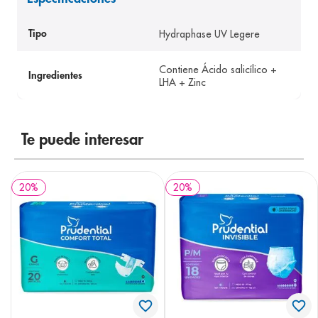
8
.
panolini
Hydraphase UV Legere
Tipo
9
.
pediasure
10
.
prueba embarazo
Contiene Ácido salicílico +
Ingredientes
LHA + Zinc
Te puede interesar
20
%
20
%