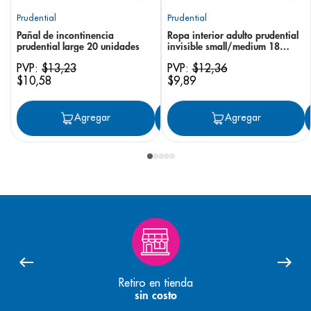
Prudential
Prudential
Pañal de incontinencia
Ropa interior adulto prudential
prudential large 20 unidades
invisible small/medium 18
unidades
PVP:
$
13
,
23
PVP:
$
12
,
36
$
10
,
58
$
9
,
89
Agregar
Agregar
Agregar
Retiro en tienda
sin costo