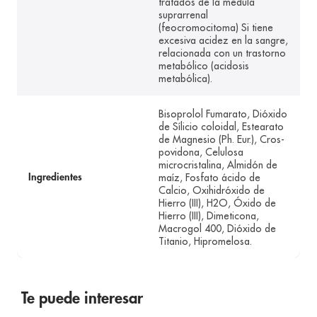
tratados de la médula
suprarrenal
(feocromocitoma) Si tiene
excesiva acidez en la sangre,
relacionada con un trastorno
metabólico (acidosis
metabólica).
Bisoprolol Fumarato, Dióxido
de Sílicio coloidal, Estearato
de Magnesio (Ph. Eur.), Cros-
povidona, Celulosa
microcristalina, Almidón de
maíz, Fosfato ácido de
Ingredientes
Calcio, Oxihidróxido de
Hierro (III), H2O, Óxido de
Hierro (III), Dimeticona,
Macrogol 400, Dióxido de
Titanio, Hipromelosa.
Te puede interesar