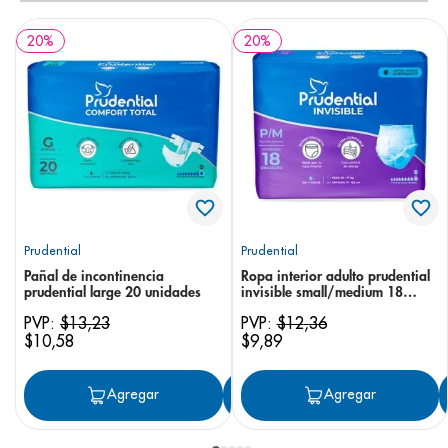
20
%
20
%
Prudential
Prudential
Pañal de incontinencia
Ropa interior adulto prudential
prudential large 20 unidades
invisible small/medium 18
unidades
PVP:
$
13
,
23
PVP:
$
12
,
36
$
10
,
58
$
9
,
89
Agregar
Agregar
Agregar