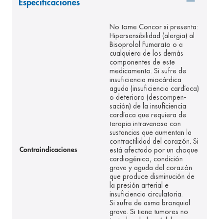
Especificaciones
8
.
panolini
No tome Concor si presenta:
9
.
pediasure
Hipersensibilidad (alergia) al
Bisoprolol Fumarato o a
10
.
desodorante
cualquiera de los demás
componentes de este
medicamento. Si sufre de
insuficiencia miocárdica
aguda (insuficiencia cardíaca)
o deterioro (descompen-
sación) de la insuficiencia
cardíaca que requiera de
terapia intravenosa con
sustancias que aumentan la
contractilidad del corazón. Si
está afectado por un choque
Contraindicaciones
cardiogénico, condición
grave y aguda del corazón
que produce disminución de
la presión arterial e
insuficiencia circulatoria.
Si sufre de asma bronquial
grave. Si tiene tumores no