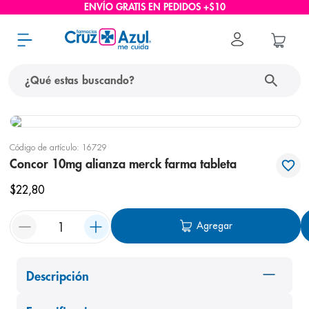
ENVÍO GRATIS EN PEDIDOS +$10
¿Qué estas buscando?
términos más buscados
Código de artículo
:
16729
1
.
protector solar
Concor 10mg alianza merck farma tableta
2
.
pañales
$
22
,
80
3
.
eucerin
Agregar
4
.
cerave
5
.
nivea
6
.
shampoo
Descripción
7
.
bioderma