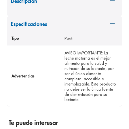
Descripción
8
.
desodorante
9
.
pediasure
Especificaciones
10
.
panolini
Puré
Tipo
AVISO IMPORTANTE: La
leche materna es el mejor
alimento para la salud y
nutrición de su lactante, por
ser el único alimento
Advertencias
completo, accesible e
irremplazable. Este producto
no debe ser la única fuente
de alimentación para su
lactante.
Te puede interesar