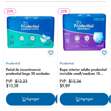
20
%
20
%
Prudential
Prudential
Pañal de incontinencia
Ropa interior adulto prudential
prudential large 20 unidades
invisible small/medium 18
unidades
PVP:
$
13
,
23
PVP:
$
12
,
36
$
10
,
58
$
9
,
89
Agregar
Agregar
Agregar