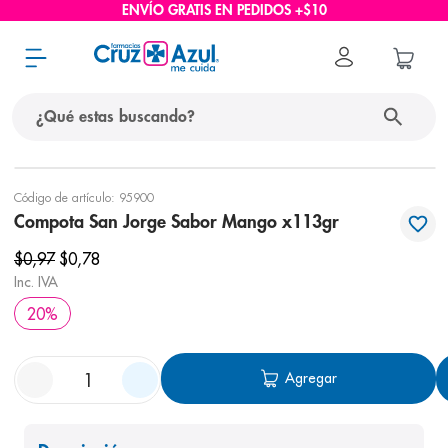
ENVÍO GRATIS EN PEDIDOS +$10
¿Qué estas buscando?
términos más buscados
Código de artículo
:
95900
Compota San Jorge Sabor Mango x113gr
1
.
protector solar
$
0
,
97
$
0
,
78
2
.
pañales
Inc. IVA
3
.
eucerin
20
%
4
.
cerave
5
.
nivea
Agregar
6
.
bioderma
7
.
shampoo