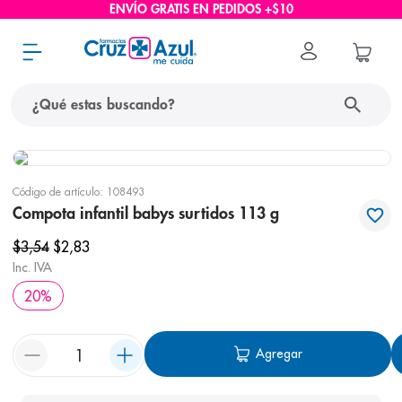
ENVÍO GRATIS EN PEDIDOS +$10
¿Qué estas buscando?
términos más buscados
Código de artículo
:
108493
1
.
protector solar
Compota infantil babys surtidos 113 g
2
.
pañales
$
3
,
54
$
2
,
83
3
.
eucerin
Inc. IVA
20
%
4
.
cerave
5
.
nivea
Agregar
6
.
bioderma
7
.
shampoo