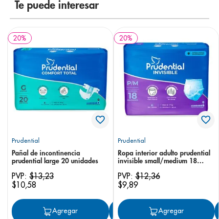
Te puede interesar
20
%
20
%
Prudential
Prudential
Pañal de incontinencia
Ropa interior adulto prudential
prudential large 20 unidades
invisible small/medium 18
unidades
PVP:
$
13
,
23
PVP:
$
12
,
36
$
10
,
58
$
9
,
89
Agregar
Agregar
Agregar