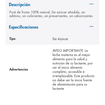
Descripción
8
.
desodorante
Puré de frutas 100% natural, Sin azúcar añadida, sin 
9
.
pediasure
aditivos, sin colorantes, sin preservantes, sin saborizantes
10
.
panolini
Especificaciones
Sin Azúcar
Tipo
AVISO IMPORTANTE: La
leche materna es el mejor
alimento para la salud y
nutrición de su lactante, por
ser el único alimento
Advertencias
completo, accesible e
irremplazable. Este producto
no debe ser la única fuente
de alimentación para su
lactante.