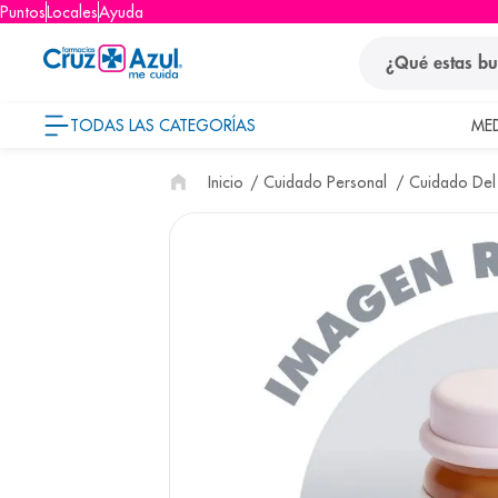
Puntos
Locales
Ayuda
¿Qué estas busca
TODAS LAS CATEGORÍAS
ME
términos
Cuidado Personal
Cuidado Del
1
.
protector so
2
.
pañales
3
.
eucerin
4
.
cerave
5
.
nivea
6
.
bioderma
7
.
shampoo
8
.
desodorant