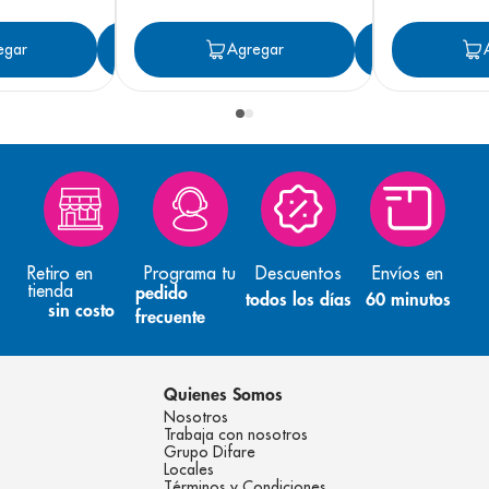
egar
Agregar
Agregar
Agreg
Retiro en
Programa tu
Descuentos
Envíos en
tienda
pedido
todos los días
60 minutos
sin costo
frecuente
Quienes Somos
Nosotros
Trabaja con nosotros
Grupo Difare
Locales
Términos y Condiciones