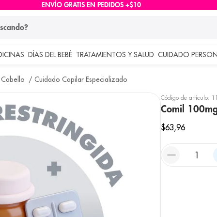
ENVÍO GRATIS EN PEDIDOS +$10
ndo?
DICINAS
DÍAS DEL BEBÉ
TRATAMIENTOS Y SALUD
CUIDADO PERSON
 más buscados
 Cabello
Cuidado Capilar Especializado
lar
Código de artículo
:
1
Comil 100mg
$
63
,
96
e