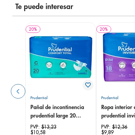
Te puede interesar
20
%
20
%
Prudential
Prudential
Pañal de incontinencia
Ropa interior 
prudential large 20
prudential invi
unidades
small/medium
PVP:
$
13
,
23
PVP:
$
12
,
36
$
10
,
58
$
9
,
89
unidades