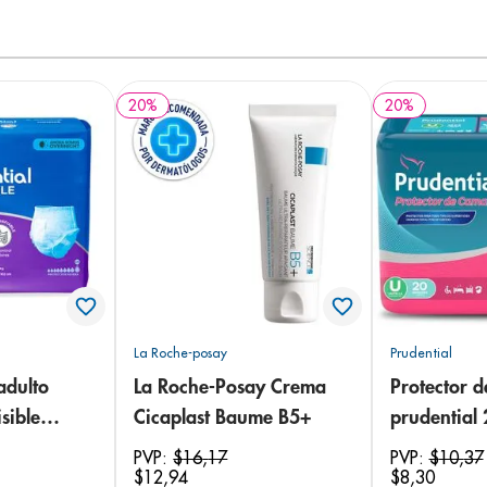
20
%
20
%
La Roche-posay
Prudential
adulto
La Roche-Posay Crema
Protector 
sible
Cicaplast Baume B5+
prudential
 18
PVP:
$
16
,
17
PVP:
$
10
,
37
$
12
,
94
$
8
,
30