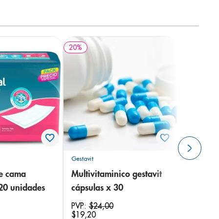
20
%
Gestavit
de cama
Multivitaminico gestavit
 20 unidades
cápsulas x 30
PVP:
$
24
,
00
$
19
,
20