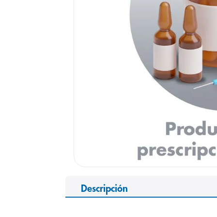
9
.
pediasure
10
.
panolini
Descripción