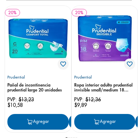
20
%
20
%
Prudential
Prudential
Pañal de incontinencia
Ropa interior adulto prudential
prudential large 20 unidades
invisible small/medium 18
unidades
PVP:
$
13
,
23
PVP:
$
12
,
36
$
10
,
58
$
9
,
89
Agregar
Agregar
Agregar