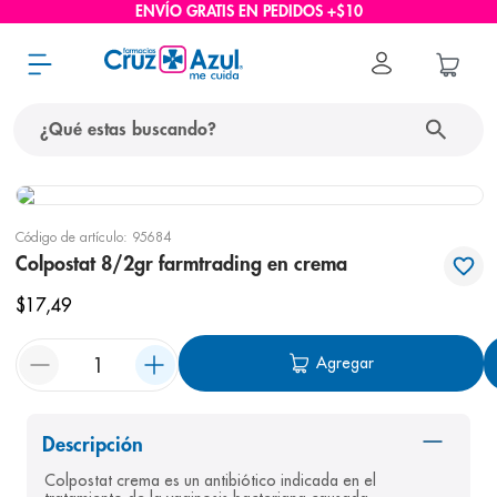
ENVÍO GRATIS EN PEDIDOS +$10
¿Qué estas buscando?
términos más buscados
Código de artículo
:
95684
1
.
protector solar
Colpostat 8/2gr farmtrading en crema
2
.
pañales
$
17
,
49
3
.
eucerin
Agregar
4
.
cerave
5
.
nivea
6
.
shampoo
Descripción
Colpostat crema es un antibiótico indicada en el 
7
.
bioderma