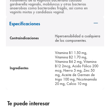
tratamiento de la vaginosis bacteriana causada 
gardnerella vaginalis, mobiluncus y otras bacterias 
8
.
panolini
anaerobias como bacteroides fragilis, así como en 
vaginitis mixtas y candidiasis vaginal.
9
.
pediasure
10
.
desodorante
Especificaciones
Hipersensibilidad a cualquiera
Contraindicaciones
de los componentes.
Vitamina B1 1.50 mg,
Vitamina B2 1.70 mg,
Vitamina B6 2 mg, Vitamina
B12 2mcg, Acido Fólico 200
Ingredientes
mcg, Hierro 5 mg, Zinc 50
mg, Aceite de Germen de
trigo 100 mg, Nicotinamida
20 mg, Calcio 10 mg.
Te puede interesar