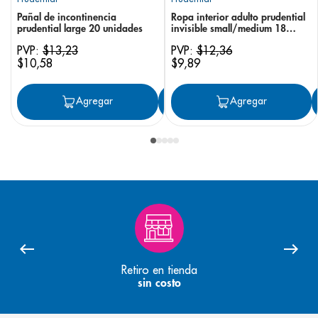
Pañal de incontinencia
Ropa interior adulto prudential
prudential large 20 unidades
invisible small/medium 18
unidades
PVP:
$
13
,
23
PVP:
$
12
,
36
$
10
,
58
$
9
,
89
Agregar
Agregar
Agregar
Retiro en tienda
sin costo