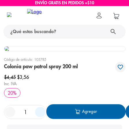
ENVÍO GRATIS EN PEDIDOS +$10
¿Qué estas buscando?
términos más buscados
Código de artículo
:
103785
1
.
protector solar
Colonia paw patrol spray 200 ml
2
.
pañales
$
4
,
45
$
3
,
56
Inc. IVA
3
.
eucerin
20
%
4
.
cerave
5
.
nivea
Agregar
6
.
bioderma
7
.
shampoo