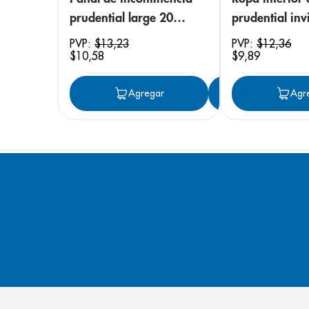
prudential large 20
prudential invi
unidades
small/medium
PVP:
$
13
,
23
PVP:
$
12
,
36
$
10
,
58
$
9
,
89
unidades
Agregar
Agregar
Agr