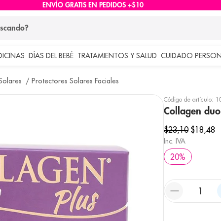
ENVÍO GRATIS EN PEDIDOS +$10
ndo?
DICINAS
DÍAS DEL BEBÉ
TRATAMIENTOS Y SALUD
CUIDADO PERSON
 más buscados
Solares
Protectores Solares Faciales
lar
Código de artículo
:
1
Collagen duo
$
23
,
10
$
18
,
48
Inc. IVA
20
%