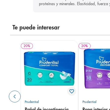
proteínas y minerales. Elasticidad, fuerza y
Te puede interesar
20
%
20
%
Prudential
Prudential
Pañal de incontinencia
Ropa interior 