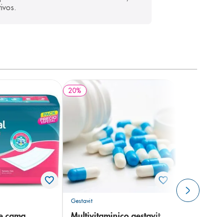
tivos.
20
%
Gestavit
de cama
Multivitaminico gestavit