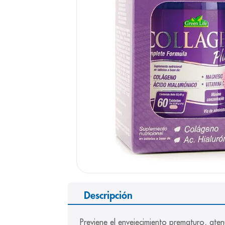
9
.
pediasure
10
.
desodorant
Descripción
Previene el envejecimiento prematuro, ate