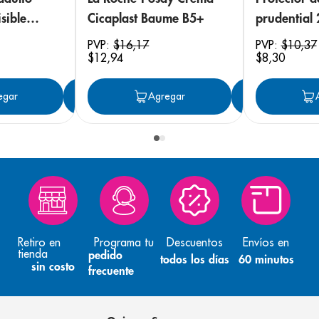
sible
Cicaplast Baume B5+
prudential
 18
PVP:
$
16
,
17
PVP:
$
10
,
37
$
12
,
94
$
8
,
30
egar
Agregar
Agregar
Agreg
Retiro en
Programa tu
Descuentos
Envíos en
tienda
pedido
todos los días
60 minutos
sin costo
frecuente