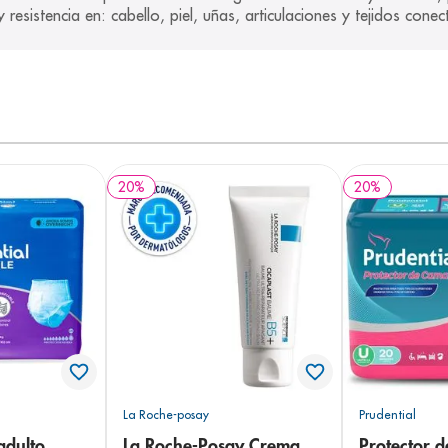
 resistencia en: cabello, piel, uñas, articulaciones y tejidos conec
20
%
20
%
La Roche-posay
Prudential
adulto
La Roche-Posay Crema
Protector 