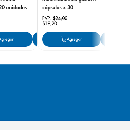
 20 unidades
cápsulas x 30
PVP:
$
24
,
00
$
19
,
20
ar
Agregar
Agregar
Agregar
Ag