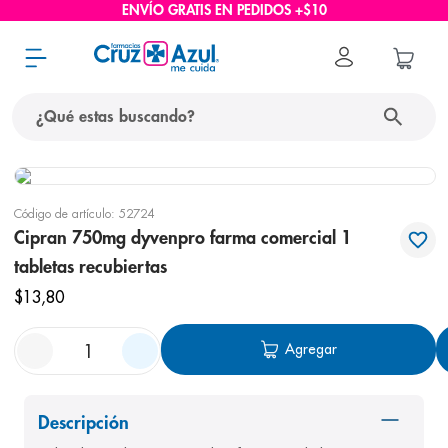
ENVÍO GRATIS EN PEDIDOS +$10
¿Qué estas buscando?
términos más buscados
Código de artículo
:
52724
1
.
protector solar
Cipran 750mg dyvenpro farma comercial 1
2
.
pañales
tabletas recubiertas
3
.
eucerin
$
13
,
80
4
.
cerave
Agregar
5
.
nivea
6
.
bioderma
Descripción
7
.
shampoo