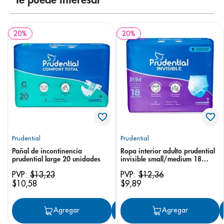
Te puede interesar
20
%
20
%
Prudential
Prudential
Pañal de incontinencia
Ropa interior adulto prudential
prudential large 20 unidades
invisible small/medium 18
unidades
PVP:
$
13
,
23
PVP:
$
12
,
36
$
10
,
58
$
9
,
89
Agregar
Agregar
Agregar