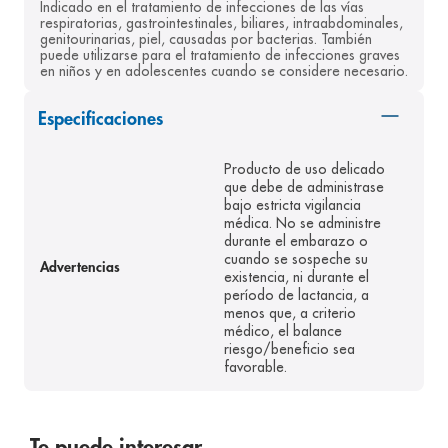
Indicado en el tratamiento de infecciones de las vías 
8
.
pediasure
respiratorias, gastrointestinales, biliares, intraabdominales, 
genitourinarias, piel, causadas por bacterias. También 
puede utilizarse para el tratamiento de infecciones graves 
9
.
panolini
en niños y en adolescentes cuando se considere necesario.
10
.
prueba embarazo
Especificaciones
Producto de uso delicado
que debe de administrase
bajo estricta vigilancia
médica. No se administre
durante el embarazo o
cuando se sospeche su
Advertencias
existencia, ni durante el
período de lactancia, a
menos que, a criterio
médico, el balance
riesgo/beneficio sea
favorable.