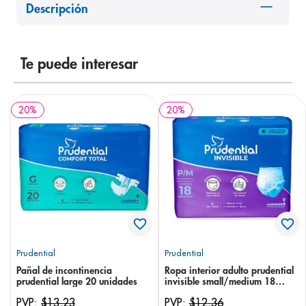
Descripción
8
.
desodorante
9
.
pediasure
10
.
Te puede interesar
panolini
20
%
20
%
Prudential
Prudential
Pañal de incontinencia
Ropa interior adulto prudential
prudential large 20 unidades
invisible small/medium 18
unidades
PVP:
$
13
,
23
PVP:
$
12
,
36