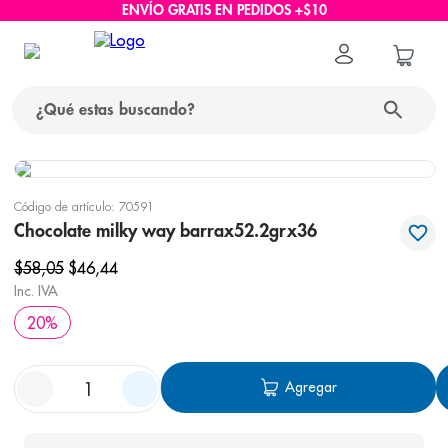
ENVÍO GRATIS EN PEDIDOS +$10
¿Qué estas buscando?
términos más buscados
Código de artículo
:
70591
1
.
protector solar
Chocolate milky way barrax52.2grx36
2
.
pañales
$
58
,
05
$
46
,
44
Inc. IVA
3
.
eucerin
20
%
4
.
cerave
5
.
nivea
Agregar
6
.
bioderma
7
.
shampoo