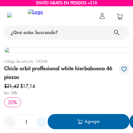
ENVÍO GRATIS EN PEDIDOS +$10
¿Qué estas buscando?
términos más buscados
Código de artículo
:
100346
1
.
protector solar
Chicle orbit proffesional white hierbabuena 46
piezas
2
.
pañales
$
21
,
42
$
17
,
14
3
.
eucerin
Inc. IVA
4
.
cerave
20
%
5
.
nivea
6
.
shampoo
Agregar
7
.
bioderma