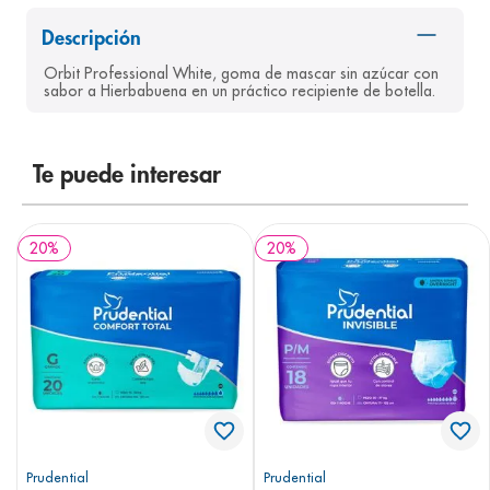
8
.
pediasure
Descripción
9
.
panolini
Orbit Professional White, goma de mascar sin azúcar con 
sabor a Hierbabuena en un práctico recipiente de botella.
10
.
prueba embarazo
Te puede interesar
20
%
20
%
Prudential
Prudential