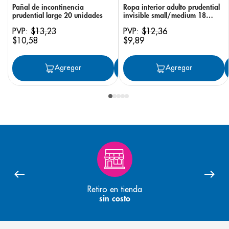
Pañal de incontinencia
Ropa interior adulto prudential
prudential large 20 unidades
invisible small/medium 18
unidades
PVP:
$
13
,
23
PVP:
$
12
,
36
$
10
,
58
$
9
,
89
Agregar
Agregar
Agregar
Retiro en tienda
sin costo