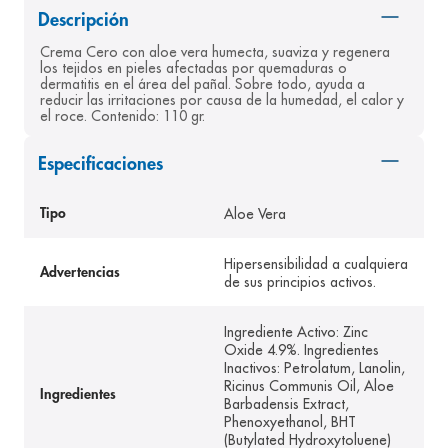
Descripción
8
.
desodorante
Crema Cero con aloe vera humecta, suaviza y regenera 
9
.
pediasure
los tejidos en pieles afectadas por quemaduras o 
dermatitis en el área del pañal. Sobre todo, ayuda a 
10
.
panolini
reducir las irritaciones por causa de la humedad, el calor y 
el roce. Contenido: 110 gr.
Especificaciones
Aloe Vera
Tipo
Hipersensibilidad a cualquiera
Advertencias
de sus principios activos.
Ingrediente Activo: Zinc
Oxide 4.9%. Ingredientes
Inactivos: Petrolatum, Lanolin,
Ricinus Communis Oil, Aloe
Ingredientes
Barbadensis Extract,
Phenoxyethanol, BHT
(Butylated Hydroxytoluene)