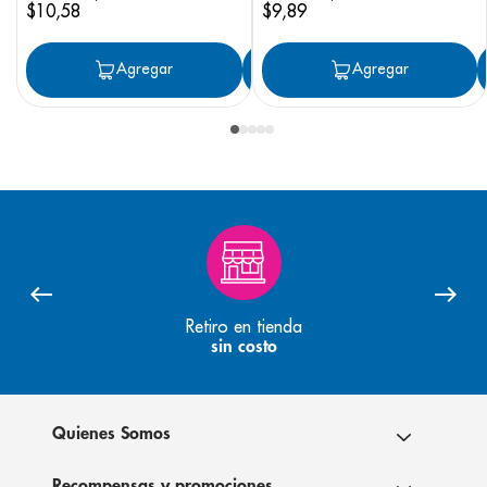
$
10
,
58
$
9
,
89
Agregar
Agregar
Agregar
Retiro en tienda
sin costo
Quienes Somos
Recompensas y promociones