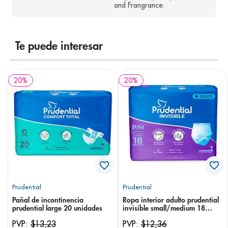
and Frangrance.
Te puede interesar
20
%
20
%
Prudential
Prudential
Pañal de incontinencia
Ropa interior adulto prudential
prudential large 20 unidades
invisible small/medium 18
unidades
PVP:
$
13
,
23
PVP:
$
12
,
36