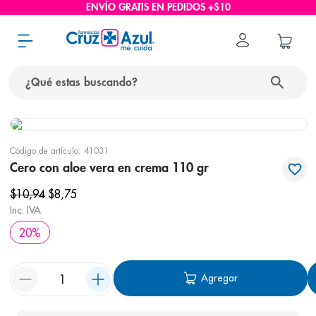
ENVÍO GRATIS EN PEDIDOS +$10
¿Qué estas buscando?
términos más buscados
Código de artículo
:
41031
1
.
protector solar
Cero con aloe vera en crema 110 gr
2
.
pañales
$
10
,
94
$
8
,
75
3
.
eucerin
Inc. IVA
20
%
4
.
cerave
5
.
nivea
Agregar
6
.
bioderma
7
.
shampoo