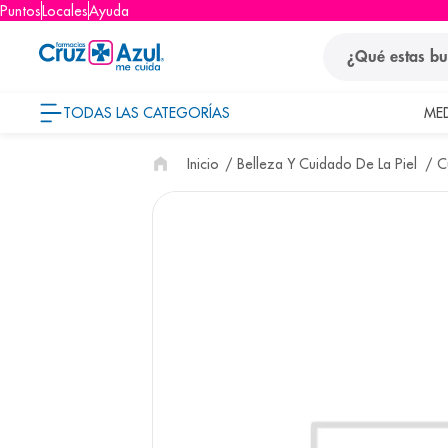
Puntos
Locales
Ayuda
¿Qué estas busca
TODAS LAS CATEGORÍAS
ME
términos
Belleza Y Cuidado De La Piel
C
1
.
protector so
2
.
pañales
3
.
eucerin
4
.
cerave
5
.
nivea
6
.
bioderma
7
.
shampoo
8
.
pediasure