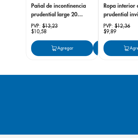
Pañal de incontinencia
Ropa interior 
prudential large 20
prudential invi
unidades
small/medium
PVP:
$
13
,
23
PVP:
$
12
,
36
$
10
,
58
$
9
,
89
unidades
Agregar
Agregar
Agr