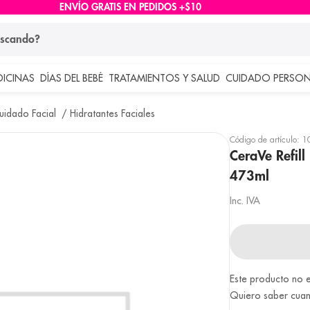
ENVÍO GRATIS EN PEDIDOS +$10
ndo?
DICINAS
DÍAS DEL BEBÉ
TRATAMIENTOS Y SALUD
CUIDADO PERSON
 más buscados
uidado Facial
Hidratantes Faciales
lar
Código de artículo
:
1
CeraVe Refill
473ml
Inc. IVA
Este producto no e
Quiero saber cuan