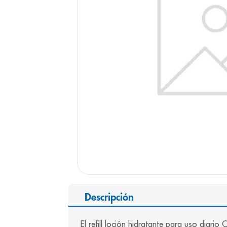
9
.
panolini
10
.
prueba emb
Descripción
El refill loción hidratante para uso diario