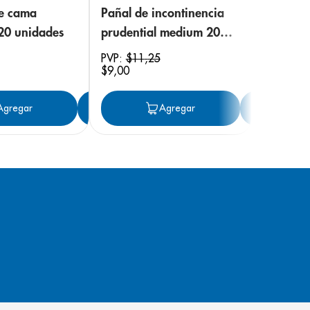
de cama
Pañal de incontinencia
 20 unidades
prudential medium 20
unidades
PVP:
$
11
,
25
$
9
,
00
ar
Agregar
Agregar
Agregar
Ag