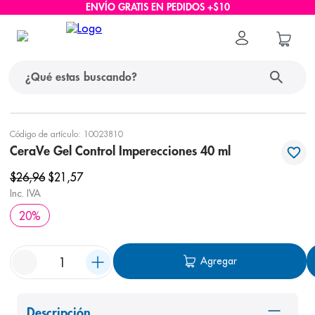
ENVÍO GRATIS EN PEDIDOS +$10
¿Qué estas buscando?
términos más buscados
Código de artículo
:
10023810
CeraVe Gel Control Imperecciones 40 ml
1
.
protector solar
$
26
,
96
$
21
,
57
2
.
pañales
Inc. IVA
3
.
eucerin
20
%
4
.
cerave
5
.
nivea
Agregar
6
.
shampoo
7
.
bioderma
Descripción