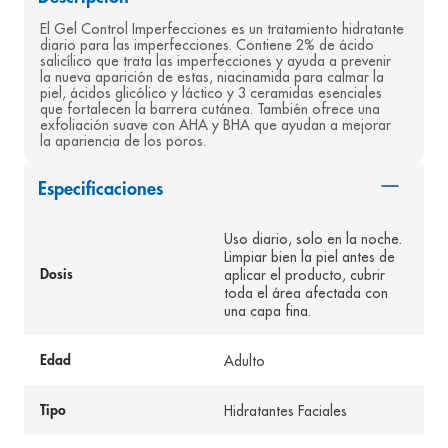
8
.
panolini
El Gel Control Imperfecciones es un tratamiento hidratante 
diario para las imperfecciones. Contiene 2% de ácido 
9
.
pediasure
salicílico que trata las imperfecciones y ayuda a prevenir 
la nueva aparición de estas, niacinamida para calmar la 
10
.
desodorante
piel, ácidos glicólico y láctico y 3 ceramidas esenciales 
que fortalecen la barrera cutánea. También ofrece una 
exfoliación suave con AHA y BHA que ayudan a mejorar 
la apariencia de los poros.
Especificaciones
Uso diario, solo en la noche.
Limpiar bien la piel antes de
aplicar el producto, cubrir
Dosis
toda el área afectada con
una capa fina.
Adulto
Edad
Hidratantes Faciales
Tipo