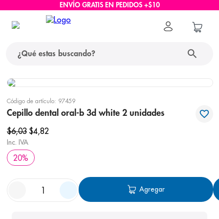
ENVÍO GRATIS EN PEDIDOS +$10
¿Qué estas buscando?
términos más buscados
Código de artículo
:
97459
1
.
protector solar
Cepillo dental oral-b 3d white 2 unidades
2
.
pañales
$
6
,
03
$
4
,
82
Inc. IVA
3
.
eucerin
20
%
4
.
cerave
5
.
nivea
Agregar
6
.
shampoo
7
.
bioderma