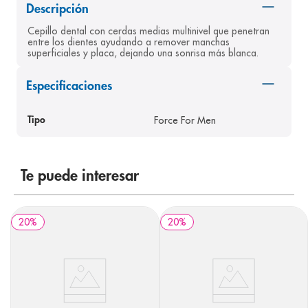
Descripción
8
.
panolini
Cepillo dental con cerdas medias multinivel que penetran 
9
.
pediasure
entre los dientes ayudando a remover manchas 
superficiales y placa, dejando una sonrisa más blanca.
10
.
prueba embarazo
Especificaciones
Force For Men
Tipo
Te puede interesar
20
%
20
%