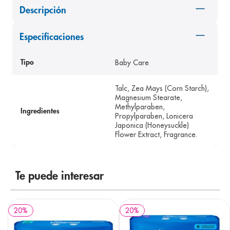
Descripción
8
.
desodorante
9
.
pediasure
Especificaciones
10
.
panolini
Baby Care
Tipo
Talc, Zea Mays (Corn Starch),
Magnesium Stearate,
Methylparaben,
Ingredientes
Propylparaben, Lonicera
Japonica (Honeysuckle)
Flower Extract, Fragrance.
Te puede interesar
20
%
20
%