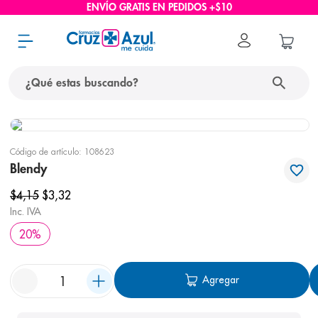
ENVÍO GRATIS EN PEDIDOS +$10
¿Qué estas buscando?
términos más buscados
Código de artículo
:
108623
1
.
protector solar
Blendy
2
.
pañales
$
4
,
15
$
3
,
32
3
.
eucerin
Inc. IVA
20
%
4
.
cerave
5
.
nivea
Agregar
6
.
bioderma
7
.
shampoo