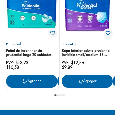
Prudential
Prudential
Pañal de incontinencia
Ropa interior adulto prudential
prudential large 20 unidades
invisible small/medium 18
unidades
PVP:
$
13
,
23
PVP:
$
12
,
36
$
10
,
58
$
9
,
89
Agregar
Agregar
Agregar