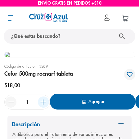
ENVÍO GRATIS EN PEDIDOS +$10
¿Qué estas buscando?
términos más buscados
Código de artículo
:
13269
1
.
protector solar
Cefur 500mg rocnarf tableta
2
.
pañales
$
18
,
00
3
.
eucerin
Agregar
4
.
cerave
5
.
nivea
6
.
shampoo
Descripción
Antibiótico para el tratamiento de varias infecciones 
7
.
bioderma