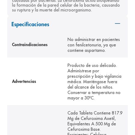
causadas por bacterias. La cefuroxima actúa bloqueando 
la formación de la pared celular de la bacteria, causando 
8
.
pediasure
su ruptura y la muerte del microorganismo.
9
.
panolini
Especificaciones
10
.
prueba embarazo
No administrar en pacientes
con fenilcetonuria, ya que
Contraindicaciones
contiene aspartamo.
Producto de uso delicado.
Adminístrese por
prescripción y bajo vigilancia
médica. Manténgase fuera
Advertencias
del alcance de los niños.
Conservar a temperatura no
mayor a 30ºC.
Cada Tableta Contiene 817.9
Mg de Cefuroxima Axetil,
Equivalentes A 500 Mg de
Cefuroxima Base.
Excipientes: Celulosa