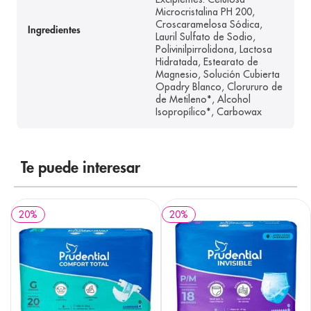
Microcristalina PH 200,
Croscaramelosa Sódica,
Ingredientes
Lauril Sulfato de Sodio,
Polivinilpirrolidona, Lactosa
Hidratada, Estearato de
Magnesio, Solución Cubierta
Opadry Blanco, Clorururo de
de Metileno*, Alcohol
Isopropílico*, Carbowax
Te puede interesar
20
%
20
%