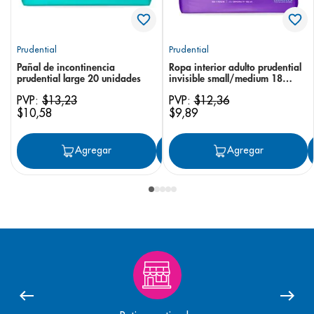
Prudential
Prudential
Pañal de incontinencia
Ropa interior adulto prudential
prudential large 20 unidades
invisible small/medium 18
unidades
PVP:
$
13
,
23
PVP:
$
12
,
36
$
10
,
58
$
9
,
89
Agregar
Agregar
Agregar