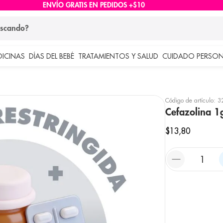
ENVÍO GRATIS EN PEDIDOS +$10
ndo?
DICINAS
DÍAS DEL BEBÉ
TRATAMIENTOS Y SALUD
CUIDADO PERSON
 más buscados
lar
Código de artículo
:
3
Cefazolina 1g
$
13
,
80