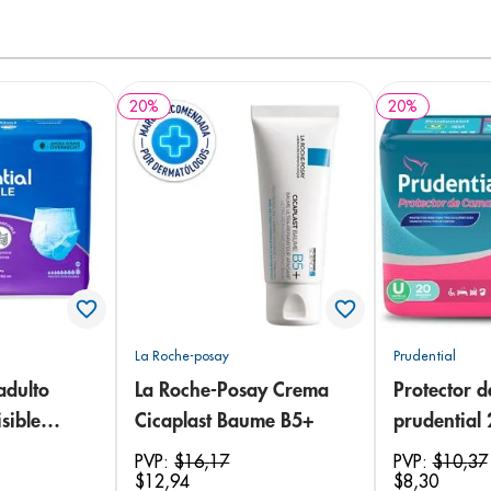
20
%
20
%
La Roche-posay
Prudential
adulto
La Roche-Posay Crema
Protector 
sible
Cicaplast Baume B5+
prudential
 18
PVP:
$
16
,
17
PVP:
$
10
,
37
$
12
,
94
$
8
,
30