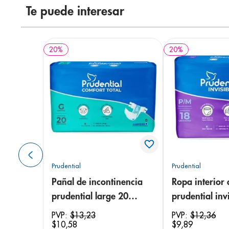
Te puede interesar
20
%
20
%
Prudential
Prudential
Pañal de incontinencia
Ropa interior 
prudential large 20
prudential invi
unidades
small/medium
PVP:
$
13
,
23
PVP:
$
12
,
36
$
10
,
58
$
9
,
89
unidades