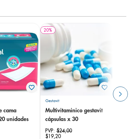
20
%
Gestavit
de cama
Multivitaminico gestavit
 20 unidades
cápsulas x 30
PVP:
$
24
,
00
$
19
,
20