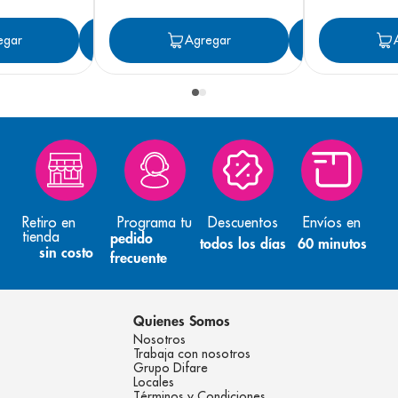
egar
Agregar
Agregar
Agreg
Retiro en
Programa tu
Descuentos
Envíos en
tienda
pedido
todos los días
60 minutos
sin costo
frecuente
Quienes Somos
Nosotros
Trabaja con nosotros
Grupo Difare
Locales
Términos y Condiciones