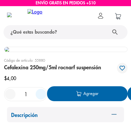
ENVÍO GRATIS EN PEDIDOS +$10
¿Qué estas buscando?
términos más buscados
Código de artículo
:
55880
1
.
protector solar
Cefalexina 250mg/5ml rocnarf suspensión
2
.
pañales
$
4
,
00
3
.
eucerin
Agregar
4
.
cerave
5
.
nivea
Descripción
6
.
shampoo
7
.
bioderma