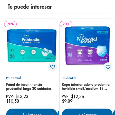
8
.
pediasure
Te puede interesar
9
.
panolini
10
.
prueba embarazo
20
%
20
%
Prudential
Prudential
Pañal de incontinencia
Ropa interior adulto prudential
prudential large 20 unidades
invisible small/medium 18
unidades
PVP:
$
13
,
23
PVP:
$
12
,
36
$
10
,
58
$
9
,
89
Agregar
Agregar
Agregar