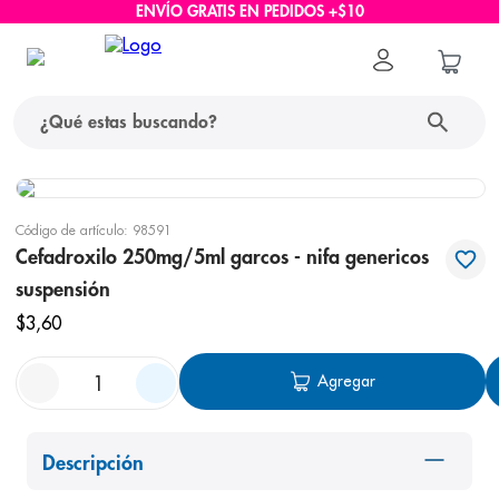
ENVÍO GRATIS EN PEDIDOS +$10
¿Qué estas buscando?
términos más buscados
Código de artículo
:
98591
1
.
protector solar
Cefadroxilo 250mg/5ml garcos - nifa genericos
suspensión
2
.
pañales
$
3
,
60
3
.
eucerin
4
.
cerave
Agregar
5
.
nivea
6
.
shampoo
Descripción
7
.
bioderma