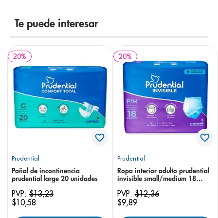
8
.
pediasure
Te puede interesar
9
.
panolini
10
.
prueba embarazo
20
%
20
%
Prudential
Prudential
Pañal de incontinencia
Ropa interior adulto prudential
prudential large 20 unidades
invisible small/medium 18
unidades
PVP:
$
13
,
23
PVP:
$
12
,
36
$
10
,
58
$
9
,
89