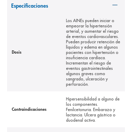
Especificaciones
8
.
panolini
9
.
pediasure
Los AINEs pueden iniciar o
empeorar la hipertensión
10
.
desodorante
arterial, y aumentar el riesgo
de eventos cardiovasculares.
Pueden producir retención de
líquidos y edema en algunos
pacientes con hipertensión o
Dosis
insuficiencia cardíaca.
Incrementan el riesgo de
eventos gastrointestinales
algunos graves como
sangrado, ulceración y
perforación.
Hipersensibilidad a alguno de
los componentes.
Fenilcetonuria. Embarazo y
Contraindicaciones
lactancia. Ulcera gástrica o
duodenal activa.