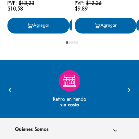
PVP:
$
13
,
23
PVP:
$
12
,
36
$
10
,
58
$
9
,
89
Agregar
Agregar
Agregar
Retiro en tienda
sin costo
Quienes Somos