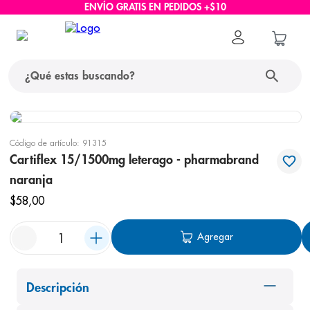
ENVÍO GRATIS EN PEDIDOS +$10
¿Qué estas buscando?
términos más buscados
Código de artículo
:
91315
1
.
protector solar
Cartiflex 15/1500mg leterago - pharmabrand
naranja
2
.
pañales
$
58
,
00
3
.
eucerin
4
.
cerave
Agregar
5
.
nivea
6
.
shampoo
Descripción
7
.
bioderma