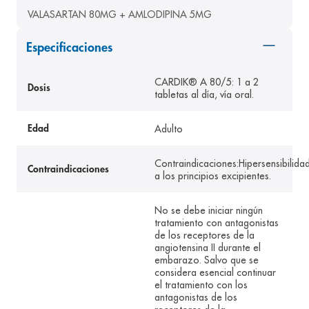
VALASARTAN 80MG + AMLODIPINA 5MG
8
.
desodorante
9
.
pediasure
Especificaciones
10
.
panolini
CARDIK® A 80/5: 1 a 2
Dosis
tabletas al día, vía oral.
Adulto
Edad
Contraindicaciones:Hipersensibilida
Contraindicaciones
a los principios excipientes.
No se debe iniciar ningún
tratamiento con antagonistas
de los receptores de la
angiotensina II durante el
embarazo. Salvo que se
considera esencial continuar
el tratamiento con los
antagonistas de los