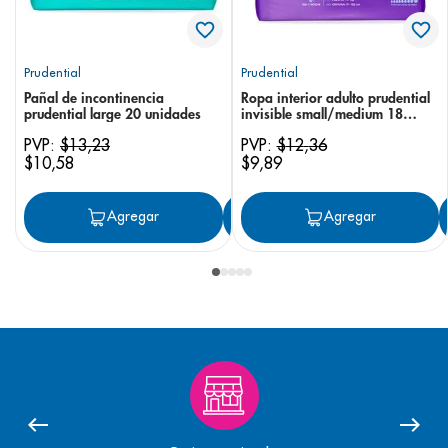
Prudential
Prudential
Pañal de incontinencia
Ropa interior adulto prudential
prudential large 20 unidades
invisible small/medium 18
unidades
PVP:
$
13
,
23
PVP:
$
12
,
36
$
10
,
58
$
9
,
89
Agregar
Agregar
Agregar