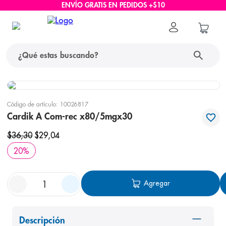
ENVÍO GRATIS EN PEDIDOS +$10
¿Qué estas buscando?
términos más buscados
Código de artículo
:
10026817
1
.
protector solar
Cardik A Com-rec x80/5mgx30
2
.
pañales
$
36
,
30
$
29
,
04
3
.
eucerin
20
%
4
.
cerave
Agregar
5
.
nivea
6
.
bioderma
7
.
shampoo
Descripción