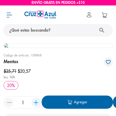
ENVÍO GRATIS EN PEDIDOS +$10
¿Qué estas buscando?
términos más buscados
Código de artículo
:
108868
1
.
protector solar
Mentos
2
.
pañales
$
25
,
71
$
20
,
57
3
.
eucerin
Inc. IVA
20
%
4
.
cerave
5
.
nivea
Agregar
6
.
shampoo
7
.
bioderma