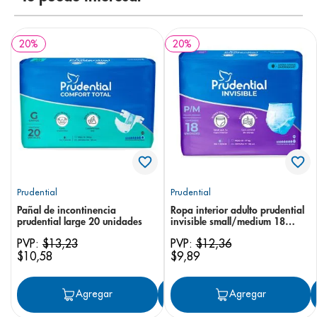
20
%
20
%
Prudential
Prudential
Pañal de incontinencia
Ropa interior adulto prudential
prudential large 20 unidades
invisible small/medium 18
unidades
PVP:
$
13
,
23
PVP:
$
12
,
36
$
10
,
58
$
9
,
89
Agregar
Agregar
Agregar