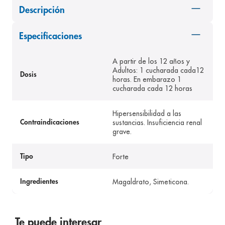
Descripción
8
.
panolini
9
.
pediasure
Especificaciones
10
.
desodorante
A partir de los 12 años y
Adultos: 1 cucharada cada12
Dosis
horas. En embarazo 1
cucharada cada 12 horas
Hipersensibilidad a las
sustancias. Insuficiencia renal
Contraindicaciones
grave.
Forte
Tipo
Magaldrato, Simeticona.
Ingredientes
Te puede interesar