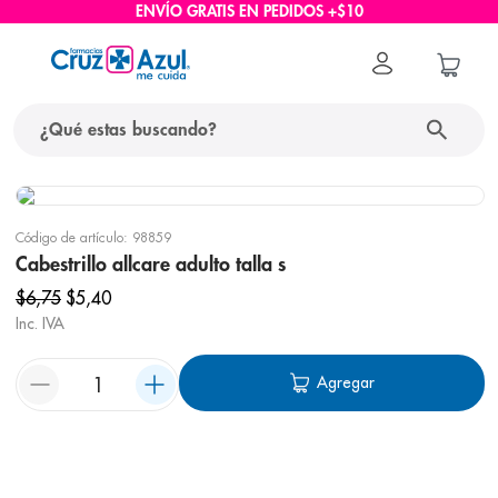
ENVÍO GRATIS EN PEDIDOS +$10
Código de artículo
:
98859
Cabestrillo allcare adulto talla s
$
6
,
75
$
5
,
40
Inc. IVA
Agregar