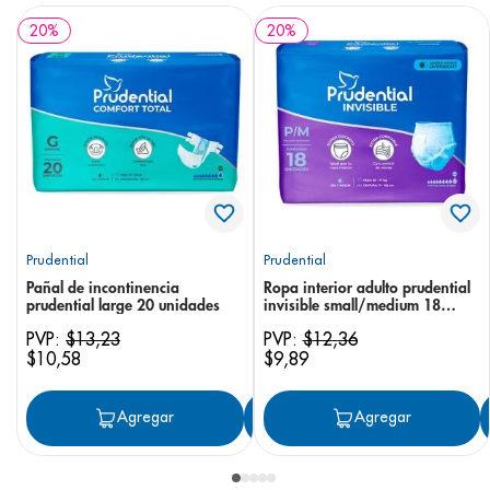
20
%
20
%
Prudential
Prudential
Pañal de incontinencia
Ropa interior adulto prudential
prudential large 20 unidades
invisible small/medium 18
unidades
PVP:
$
13
,
23
PVP:
$
12
,
36
$
10
,
58
$
9
,
89
Agregar
Agregar
Agregar