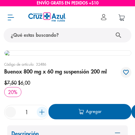
ENVÍO GRATIS EN PEDIDOS +$10
¿Qué estas buscando?
términos más buscados
Código de artículo
:
32486
1
.
protector solar
Buenox 800 mg x 60 mg suspensión 200 ml
2
.
pañales
$
7
,
50
$
6
,
00
3
.
eucerin
20
%
4
.
cerave
5
.
nivea
Agregar
6
.
shampoo
7
.
bioderma
Descripción