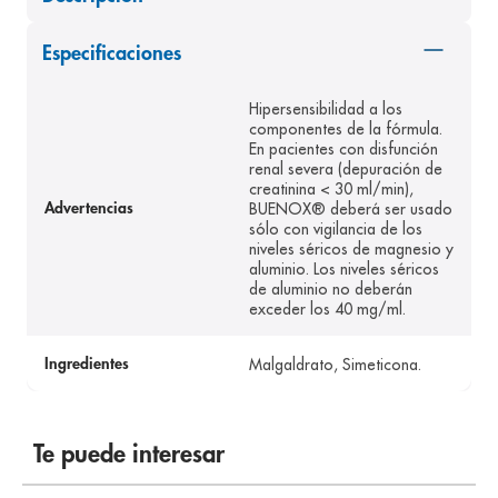
8
.
panolini
Especificaciones
9
.
pediasure
10
.
desodorante
Hipersensibilidad a los
componentes de la fórmula.
En pacientes con disfunción
renal severa (depuración de
creatinina < 30 ml/min),
BUENOX® deberá ser usado
Advertencias
sólo con vigilancia de los
niveles séricos de magnesio y
aluminio. Los niveles séricos
de aluminio no deberán
exceder los 40 mg/ml.
Malgaldrato, Simeticona.
Ingredientes
Te puede interesar