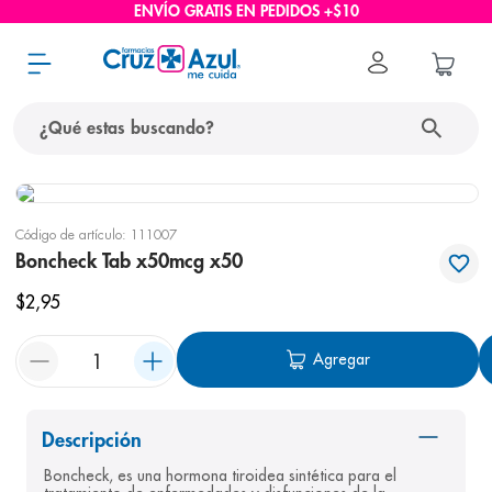
ENVÍO GRATIS EN PEDIDOS +$10
¿Qué estas buscando?
términos más buscados
Código de artículo
:
111007
1
.
protector solar
Boncheck Tab x50mcg x50
2
.
pañales
$
2
,
95
3
.
eucerin
Agregar
4
.
cerave
5
.
nivea
6
.
shampoo
Descripción
Boncheck, es una hormona tiroidea sintética para el 
7
.
bioderma