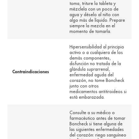
toma, triture la tableta y
mézclela con un poco de
agua y déselo al niño con
algo más de líquido. Prepare
siempre la mezcla en el
momento de tomarla.
Hipersensibilidad al principio
activo o a cualquiera de los
demás componentes,
disfunción no tratada de la
glándula suprarrenal,
Contraindicaciones
enfermedad aguda del
corazón, no tome Boncheck
junto con otros
medicamentos antitiroideos si
está embarazada.
Consulte a su médico o
farmacéutico antes de tomar
Boncheck si tiene alguna de
las siguientes enfermedades
del corazón: riego sanguíneo