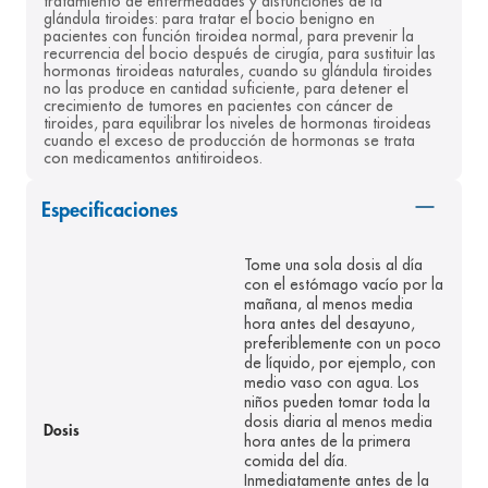
tratamiento de enfermedades y disfunciones de la 
glándula tiroides: para tratar el bocio benigno en 
8
.
panolini
pacientes con función tiroidea normal, para prevenir la 
recurrencia del bocio después de cirugía, para sustituir las 
9
.
pediasure
hormonas tiroideas naturales, cuando su glándula tiroides 
no las produce en cantidad suficiente, para detener el 
10
.
desodorante
crecimiento de tumores en pacientes con cáncer de 
tiroides, para equilibrar los niveles de hormonas tiroideas 
cuando el exceso de producción de hormonas se trata 
con medicamentos antitiroideos.
Especificaciones
Tome una sola dosis al día
con el estómago vacío por la
mañana, al menos media
hora antes del desayuno,
preferiblemente con un poco
de líquido, por ejemplo, con
medio vaso con agua. Los
niños pueden tomar toda la
dosis diaria al menos media
Dosis
hora antes de la primera
comida del día.
Inmediatamente antes de la