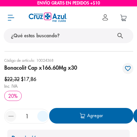
ENVÍO GRATIS EN PEDIDOS +$10
¿Qué estas buscando?
términos más buscados
Código de artículo
:
10024368
Bonacolit Cap x166.60Mg x30
1
.
protector solar
$
22
,
32
$
17
,
86
2
.
pañales
Inc. IVA
3
.
eucerin
20
%
4
.
cerave
5
.
nivea
Agregar
6
.
bioderma
7
.
shampoo