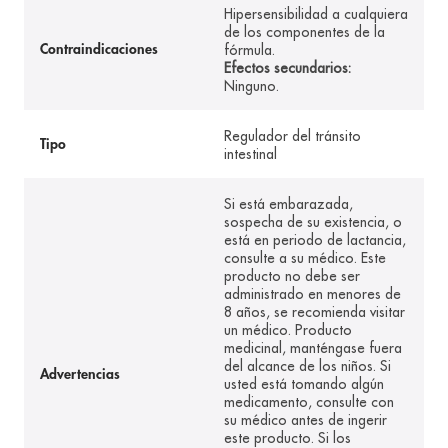
Hipersensibilidad a cualquiera
de los componentes de la
fórmula.
Contraindicaciones
Efectos secundarios:
Ninguno.
Regulador del tránsito
Tipo
intestinal
Si está embarazada,
sospecha de su existencia, o
está en periodo de lactancia,
consulte a su médico. Este
producto no debe ser
administrado en menores de
8 años, se recomienda visitar
un médico. Producto
medicinal, manténgase fuera
del alcance de los niños. Si
Advertencias
usted está tomando algún
medicamento, consulte con
su médico antes de ingerir
este producto. Si los