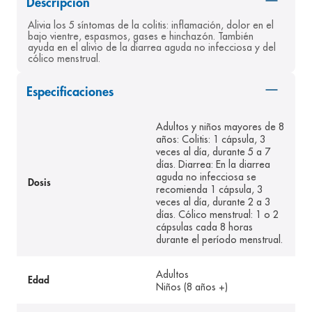
Descripción
8
.
pediasure
Alivia los 5 síntomas de la colitis: inflamación, dolor en el 
bajo vientre, espasmos, gases e hinchazón. También 
9
.
panolini
ayuda en el alivio de la diarrea aguda no infecciosa y del 
cólico menstrual.
10
.
prueba embarazo
Especificaciones
Adultos y niños mayores de 8
años: Colitis: 1 cápsula, 3
veces al día, durante 5 a 7
días. Diarrea: En la diarrea
aguda no infecciosa se
Dosis
recomienda 1 cápsula, 3
veces al día, durante 2 a 3
días. Cólico menstrual: 1 o 2
cápsulas cada 8 horas
durante el período menstrual.
Adultos
Edad
Niños (8 años +)