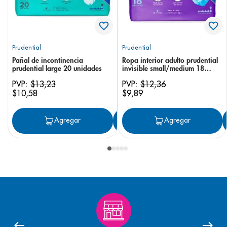
Prudential
Prudential
Pañal de incontinencia
Ropa interior adulto prudential
prudential large 20 unidades
invisible small/medium 18
unidades
PVP:
$
13
,
23
PVP:
$
12
,
36
$
10
,
58
$
9
,
89
Agregar
Agregar
Agregar