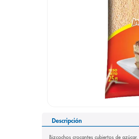
9
.
pediasure
10
.
panolini
Descripción
Bizcochos crocantes cubiertos de azúcar,