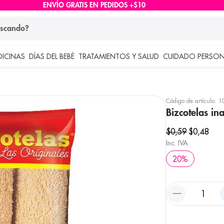
ENVÍO GRATIS EN PEDIDOS +$10
ndo?
DICINAS
DÍAS DEL BEBÉ
TRATAMIENTOS Y SALUD
CUIDADO PERSON
 más buscados
lar
Código de artículo
:
1
Bizcotelas in
$
0
,
59
$
0
,
48
Inc. IVA
20
%
e