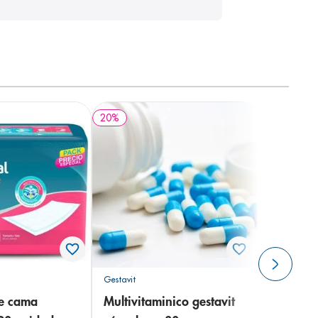
20
%
Gestavit
de cama
Multivitaminico gestavit