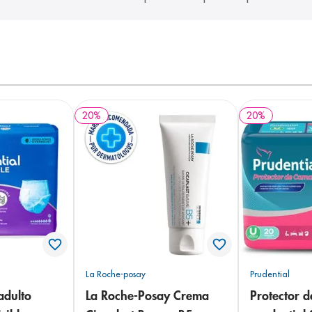
20
%
20
%
La Roche-posay
Prudential
adulto
La Roche-Posay Crema
Protector 