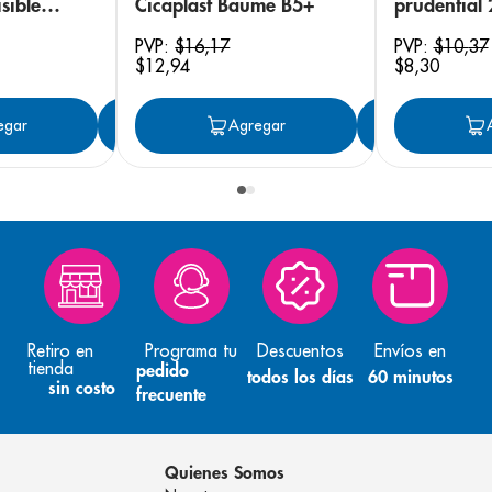
sible
Cicaplast Baume B5+
prudential
 18
PVP:
$
16
,
17
PVP:
$
10
,
37
$
12
,
94
$
8
,
30
egar
Agregar
Agregar
Agreg
Retiro en
Programa tu
Descuentos
Envíos en
tienda
pedido
todos los días
60 minutos
sin costo
frecuente
Quienes Somos