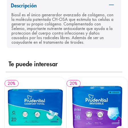
Descripción
8
.
panolini
Biosil es el único generardor avanzado de colágeno, con 
9
.
pediasure
la molécula patentada CH-OSA que estimula tus celulas a 
generar su propio colágeno. Complementado con 
10
.
desodorante
Selenio, importante nutriente antioxidante que ayuda a la 
proteccion del cuerpo contra infecciones y daños 
causados por los radicales libres. Además de ser un 
coayudante en el tratamiento de tiroides.
Te puede interesar
20
%
20
%