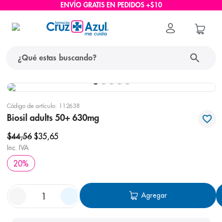
ENVÍO GRATIS EN PEDIDOS +$10
¿Qué estas buscando?
términos más buscados
Código de artículo
:
112638
1
.
protector solar
Biosil adults 50+ 630mg
2
.
pañales
$
44
,
56
$
35
,
65
3
.
eucerin
Inc. IVA
20
%
4
.
cerave
5
.
nivea
Agregar
6
.
shampoo
7
.
bioderma