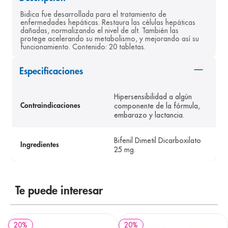
8
.
pediasure
Bidica fue desarrollada para el tratamiento de 
enfermedades hepáticas. Restaura las células hepáticas 
9
.
panolini
dañadas, normalizando el nivel de alt. También las 
protege acelerando su metabolismo, y mejorando así su 
funcionamiento. Contenido: 20 tabletas.
10
.
prueba embarazo
Especificaciones
Hipersensibilidad a algún
componente de la fórmula,
Contraindicaciones
embarazo y lactancia.
Bifenil Dimetil Dicarboxilato
Ingredientes
25 mg.
Te puede interesar
20
%
20
%