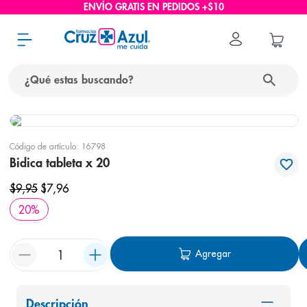
ENVÍO GRATIS EN PEDIDOS +$10
¿Qué estas buscando?
términos más buscados
Código de artículo
:
16798
1
.
protector solar
Bidica tableta x 20
2
.
pañales
$
9
,
95
$
7
,
96
3
.
eucerin
20
%
4
.
cerave
5
.
nivea
Agregar
6
.
shampoo
7
.
bioderma
Descripción