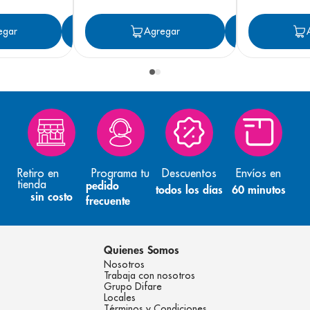
egar
Agregar
Agregar
Agreg
Retiro en
Programa tu
Descuentos
Envíos en
tienda
pedido
todos los días
60 minutos
sin costo
frecuente
Quienes Somos
Nosotros
Trabaja con nosotros
Grupo Difare
Locales
Términos y Condiciones