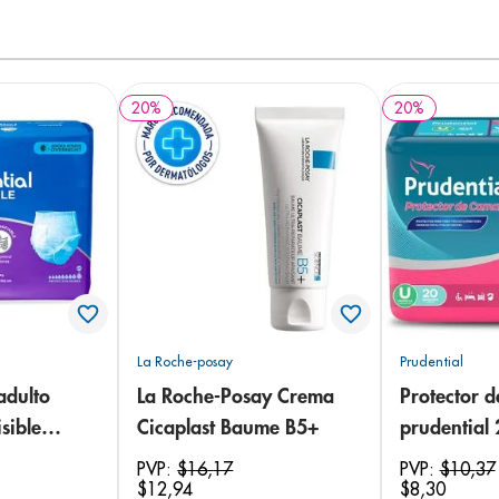
20
%
20
%
La Roche-posay
Prudential
adulto
La Roche-Posay Crema
Protector 
sible
Cicaplast Baume B5+
prudential
 18
PVP:
$
16
,
17
PVP:
$
10
,
37
$
12
,
94
$
8
,
30