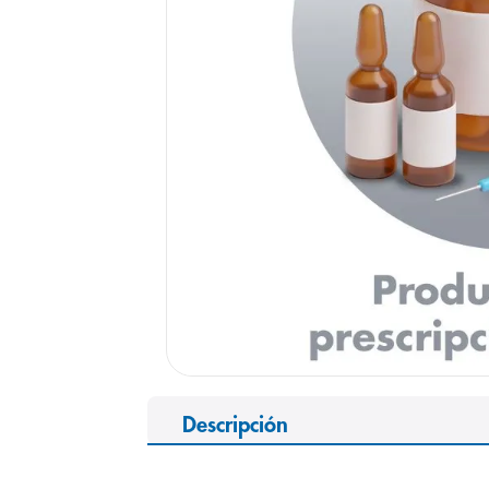
9
.
pediasure
10
.
panolini
Descripción