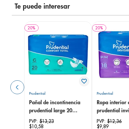
Te puede interesar
20
%
20
%
Prudential
Prudential
Pañal de incontinencia
Ropa interior 
prudential large 20
prudential invi
unidades
small/medium
PVP:
$
13
,
23
PVP:
$
12
,
36
$
10
,
58
$
9
,
89
unidades