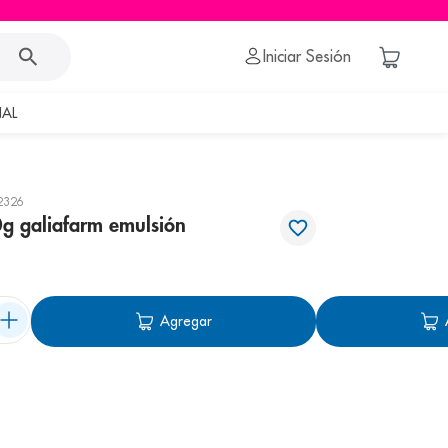
Iniciar Sesión
AL
2326
0g galiafarm emulsión
Agregar