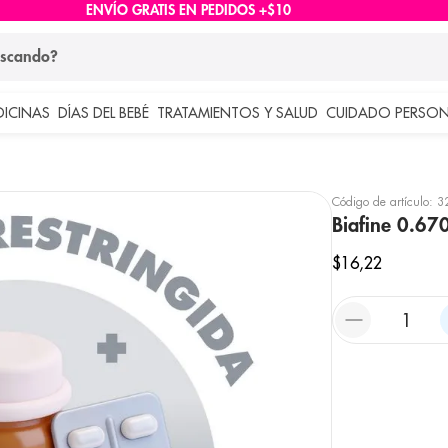
ENVÍO GRATIS EN PEDIDOS +$10
ndo?
DICINAS
DÍAS DEL BEBÉ
TRATAMIENTOS Y SALUD
CUIDADO PERSON
 más buscados
lar
Código de artículo
:
3
Biafine 0.67
$
16
,
22
e