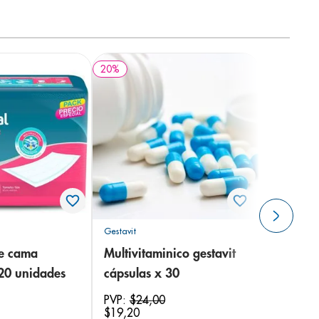
20
%
Gestavit
de cama
Multivitaminico gestavit
 20 unidades
cápsulas x 30
PVP:
$
24
,
00
$
19
,
20