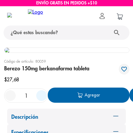
ENVÍO GRATIS EN PEDIDOS +$10
¿Qué estas buscando?
términos más buscados
Código de artículo
:
80059
1
.
protector solar
Berezo 150mg berkanafarma tableta
2
.
pañales
$
27
,
68
3
.
eucerin
Agregar
4
.
cerave
5
.
nivea
Descripción
6
.
shampoo
7
.
bioderma
Especificaciones