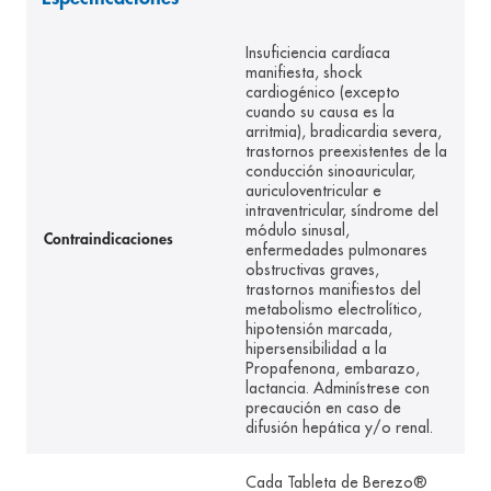
8
.
panolini
Insuficiencia cardíaca
9
.
pediasure
manifiesta, shock
cardiogénico (excepto
10
.
desodorante
cuando su causa es la
arritmia), bradicardia severa,
trastornos preexistentes de la
conducción sinoauricular,
auriculoventricular e
intraventricular, síndrome del
módulo sinusal,
Contraindicaciones
enfermedades pulmonares
obstructivas graves,
trastornos manifiestos del
metabolismo electrolítico,
hipotensión marcada,
hipersensibilidad a la
Propafenona, embarazo,
lactancia. Adminístrese con
precaución en caso de
difusión hepática y/o renal.
Cada Tableta de Berezo®