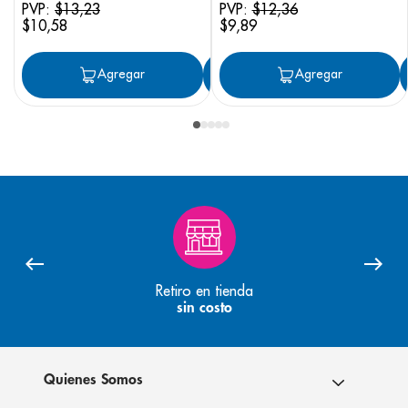
PVP:
$
13
,
23
PVP:
$
12
,
36
$
10
,
58
$
9
,
89
Agregar
Agregar
Agregar
Retiro en tienda
sin costo
Quienes Somos