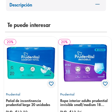
Descripción
8
.
desodorante
9
.
pediasure
10
.
panolini
Te puede interesar
20
%
20
%
Prudential
Prudential
Pañal de incontinencia
Ropa interior adulto prudential
prudential large 20 unidades
invisible small/medium 18
unidades