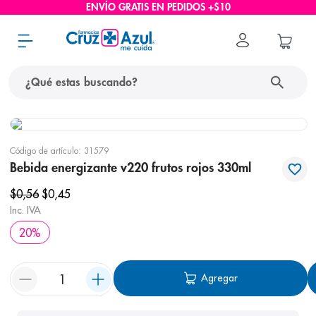
ENVÍO GRATIS EN PEDIDOS +$10
¿Qué estas buscando?
términos más buscados
Código de artículo
:
31579
1
.
protector solar
Bebida energizante v220 frutos rojos 330ml
2
.
pañales
$
0
,
56
$
0
,
45
3
.
eucerin
Inc. IVA
20
%
4
.
cerave
5
.
nivea
Agregar
6
.
bioderma
7
.
shampoo