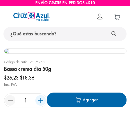
ENVÍO GRATIS EN PEDIDOS +$10
Código de artículo
:
95783
Bassa crema día 50g
$
26
,
23
$
18
,
36
Inc. IVA
Agregar