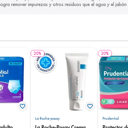
logra remover impurezas y otros residuos que el agua y el jabón 
20
%
20
%
La Roche-posay
Prudential
adulto
La Roche-Posay Crema
Protector 