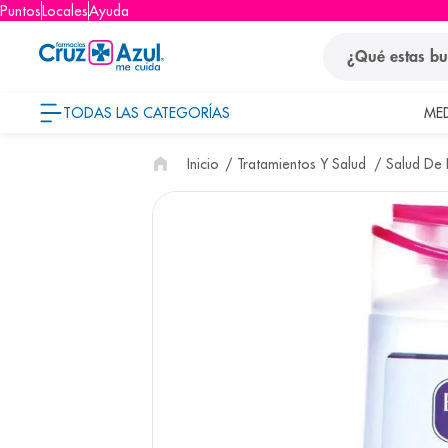
Puntos
Locales
Ayuda
¿Qué estas busca
TODAS LAS CATEGORÍAS
ME
términos
Tratamientos Y Salud
Salud De L
1
.
protector so
2
.
pañales
3
.
eucerin
4
.
cerave
5
.
nivea
6
.
shampoo
7
.
bioderma
8
.
panolini