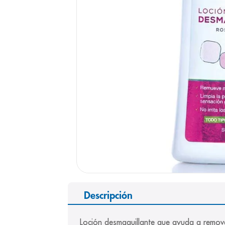
9
.
pediasure
10
.
desodorant
Descripción
Loción desmaquillante que ayuda a remover 