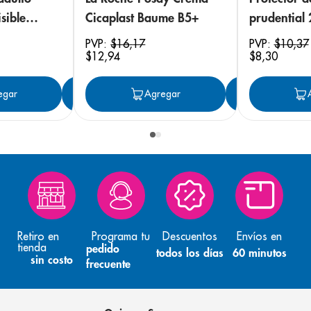
sible
Cicaplast Baume B5+
prudential
 18
PVP:
$
16
,
17
PVP:
$
10
,
37
$
12
,
94
$
8
,
30
egar
Agregar
Agregar
Agreg
Retiro en
Programa tu
Descuentos
Envíos en
tienda
pedido
todos los días
60 minutos
sin costo
frecuente