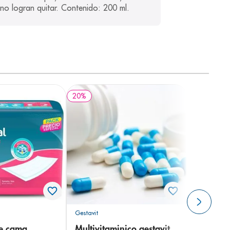
no logran quitar. Contenido: 200 ml.
20
%
Gestavit
de cama
Multivitaminico gestavit