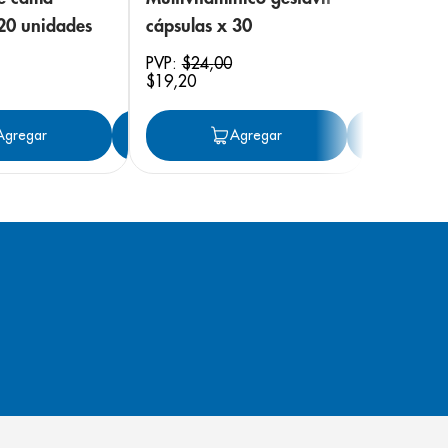
 20 unidades
cápsulas x 30
PVP:
$
24
,
00
$
19
,
20
ar
Agregar
Agregar
Agregar
Ag