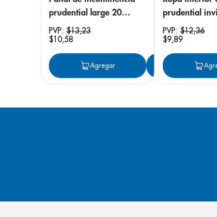
prudential large 20
prudential invi
unidades
small/medium
PVP:
$
13
,
23
PVP:
$
12
,
36
$
10
,
58
$
9
,
89
unidades
Agregar
Agregar
Agr