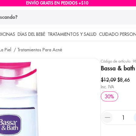
ENVÍO GRATIS EN PEDIDOS +$10
ndo?
DICINAS
DÍAS DEL BEBÉ
TRATAMIENTOS Y SALUD
CUIDADO PERSON
 más buscados
a Piel
Tratamientos Para Acné
lar
Código de artículo
:
9
Bassa & bath
$
12
,
09
$
8
,
46
Inc. IVA
30
%