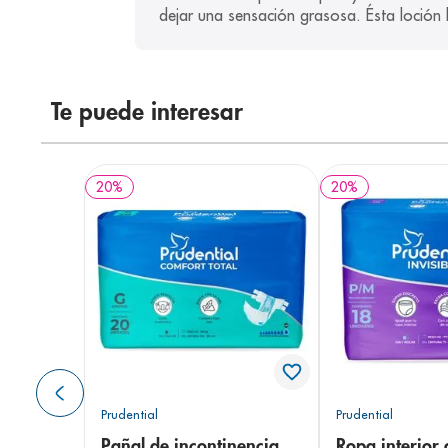
dejar una sensación grasosa. Ésta loción 
Te puede interesar
20
%
20
%
Prudential
Prudential
Pañal de incontinencia
Ropa interior 