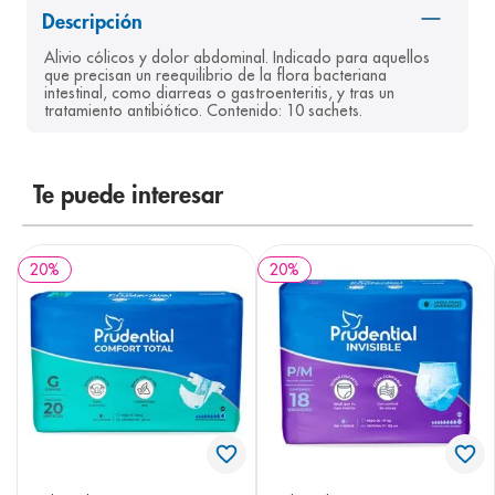
Descripción
8
.
desodorante
Alivio cólicos y dolor abdominal. Indicado para aquellos 
9
.
pediasure
que precisan un reequilibrio de la flora bacteriana 
intestinal, como diarreas o gastroenteritis, y tras un 
10
.
panolini
tratamiento antibiótico. Contenido: 10 sachets.
Te puede interesar
20
%
20
%