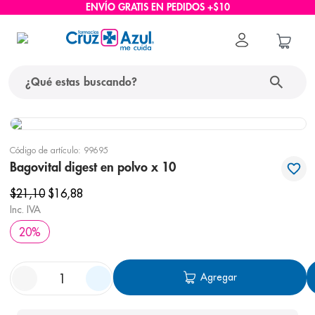
ENVÍO GRATIS EN PEDIDOS +$10
¿Qué estas buscando?
términos más buscados
Código de artículo
:
99695
1
.
protector solar
Bagovital digest en polvo x 10
2
.
pañales
$
21
,
10
$
16
,
88
3
.
eucerin
Inc. IVA
20
%
4
.
cerave
5
.
nivea
Agregar
6
.
bioderma
7
.
shampoo