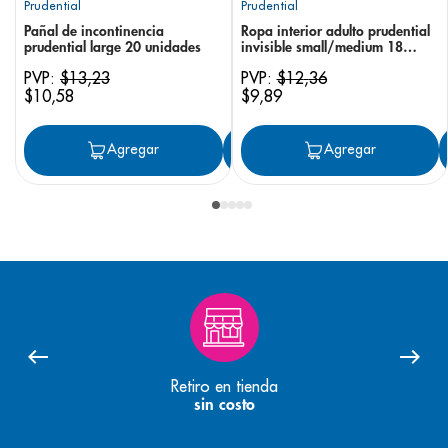
Prudential
Prudential
Pañal de incontinencia
Ropa interior adulto prudential
prudential large 20 unidades
invisible small/medium 18
unidades
PVP:
$
13
,
23
PVP:
$
12
,
36
$
10
,
58
$
9
,
89
Agregar
Agregar
Agregar
Retiro en tienda
sin costo