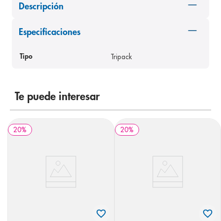
Descripción
8
.
panolini
9
.
pediasure
Especificaciones
10
.
prueba embarazo
Tripack
Tipo
Te puede interesar
20
%
20
%