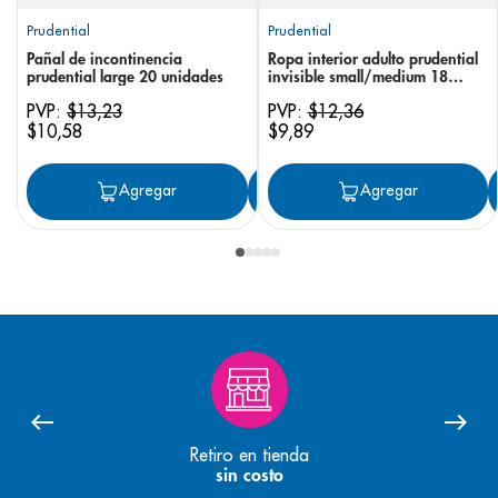
Prudential
Prudential
Pañal de incontinencia
Ropa interior adulto prudential
prudential large 20 unidades
invisible small/medium 18
unidades
PVP:
$
13
,
23
PVP:
$
12
,
36
$
10
,
58
$
9
,
89
Agregar
Agregar
Agregar
Retiro en tienda
sin costo