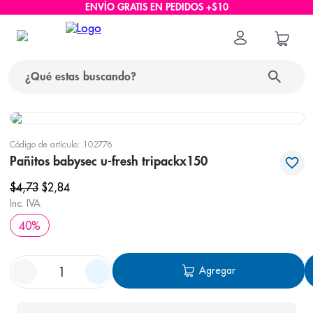
ENVÍO GRATIS EN PEDIDOS +$10
¿Qué estas buscando?
términos más buscados
Código de artículo
:
102776
1
.
protector solar
Pañitos babysec u-fresh tripackx150
2
.
pañales
$
4
,
73
$
2
,
84
Inc. IVA
3
.
eucerin
40
%
4
.
cerave
5
.
nivea
Agregar
6
.
shampoo
7
.
bioderma