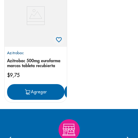
8
.
panolini
9
.
pediasure
10
.
prueba embarazo
Azitrobac
Azitrobac 500mg eurofarma
marcas tableta recubierta
$
9
,
75
Agregar
Agregar