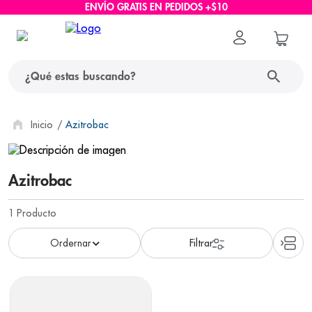
ENVÍO GRATIS EN PEDIDOS +$10
¿Qué estas buscando?
términos más buscados
Azitrobac
1
.
protector solar
Azitrobac
2
.
pañales
3
.
eucerin
1
Producto
4
.
cerave
5
.
nivea
6
.
shampoo
7
.
bioderma