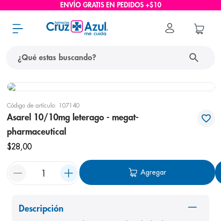
ENVÍO GRATIS EN PEDIDOS +$10
¿Qué estas buscando?
términos más buscados
Código de artículo
:
107140
1
.
protector solar
Asarel 10/10mg leterago - megat-
2
.
pañales
pharmaceutical
3
.
eucerin
$
28
,
00
4
.
cerave
Agregar
5
.
nivea
6
.
bioderma
Descripción
7
.
shampoo