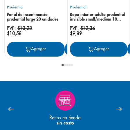
Prudential
Prudential
Pañal de incontinencia
Ropa interior adulto prudential
prudential large 20 unidades
invisible small/medium 18
unidades
PVP:
$
13
,
23
PVP:
$
12
,
36
$
10
,
58
$
9
,
89
Agregar
Agregar
Agregar
Retiro en tienda
sin costo