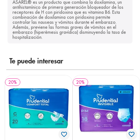
ASAREL® es un producto que combina la doxilamina, un 
8
.
desodorante
antihistamínico de primera generación bloqueador de los 
receptores de H con piridoxina que es vitamina B6. Esta 
combinación de doxilamina con piridoxina permite 
9
.
pediasure
controlar las nauseas y vómitos durante el embarazo. 
Además, previene las formas graves de vómitos en el 
10
.
panolini
embarazo (hiperémesis gravídica) disminuyendo la tasa de 
hospitalización.
Te puede interesar
20
%
20
%